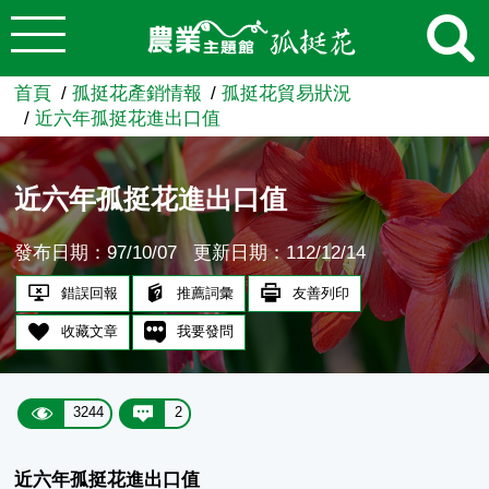
:::
跳到主要內容
農業知識入口網
首頁
孤挺花產銷情報
孤挺花貿易狀況
近六年孤挺花進出口值
近六年孤挺花進出口值
發布日期：97/10/07
更新日期：112/12/14
錯誤回報
推薦詞彙
友善列印
收藏文章
我要發問
3244
2
近六年孤挺花進出口值