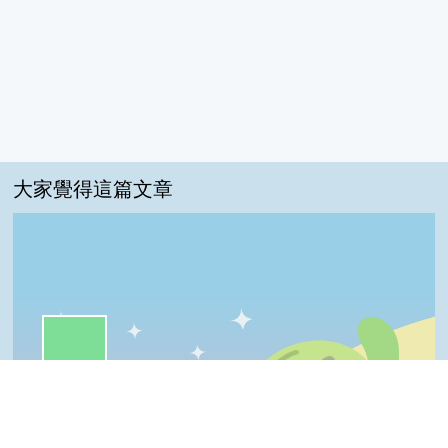
大家覺得這篇文章
一級棒:58%
我喜歡:21%
很實用:21%
夠新奇:0%
普普啦:0%
Top