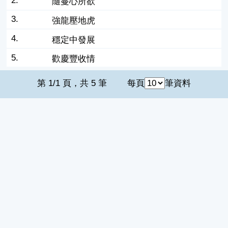
2.
隨蔓心所欲
3.
強龍壓地虎
4.
穩定中發展
5.
歡慶豐收情
第 1/1 頁，共 5 筆
每頁
筆資料