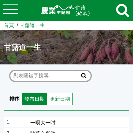
:::
跳到主要內容
農業知識入口網
首頁
甘藷道一生
甘藷道一生
排序
發布日期
更新日期
1.
一暝大一吋