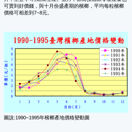
可賣到好價錢，與十月份盛產期的檳榔，平均每粒檳榔
價格可相差到7~8元。
圖說:1990~1995年檳榔產地價格變動圖