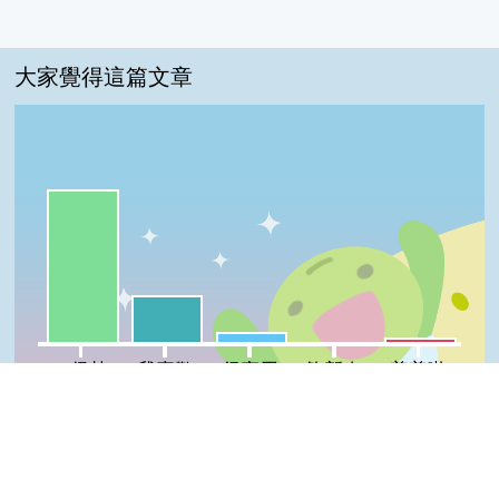
大家覺得這篇文章
一級棒:71%
我喜歡:22%
很實用:5%
普普啦:2%
夠新奇:0%
一級棒
我喜歡
很實用
夠新奇
普普啦
登入會員即可參加投票
Top