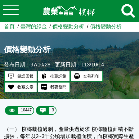
:::
跳到主要內容
農業知識入口網
首頁
臺灣的綠金
價格變動分析
價格變動分析
價格變動分析
發布日期：97/10/28
更新日期：113/10/14
錯誤回報
推薦詞彙
友善列印
收藏文章
我要發問
10447
3
（一） 檳榔栽植過剩，產量供過於求 檳榔種植面積不斷
擴張，每年以2~3千公頃增加栽植面積，而檳榔實際生產