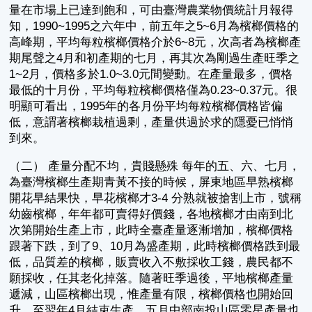
量在市場上已達到飽和，可由臺灣農業物價統計月報得
知，1990~1995之六年中，前五年之5~6月為檳榔價格的
高峰期，平均每粒檳榔價格介於6~8元，次高者為檳榔產
期尾聲之4月和初產期的七月，再其次為剛過生產旺季之
1~2月，價格多於1.0~3.0元間變動。在產量最多，價格
最低的十月份，平均每粒檳榔價格僅為0.23~0.37元。很
明顯可看出，1995年的各月份平均每粒檳榔價格皆偏
低，意謂著檳榔栽植過剩，產量供過於求的隱憂已悄悄
到來。
（二） 產量分配不均，貴賤懸殊 每年的五、六、七月，
為臺灣檳榔生產期青黃不接的時候，屏東地區早熟檳榔
開花早結果快，早花檳榔才3-4 分熟就被搶割上市，號稱
幼齒檳榔，年年都可賣得好價錢，各地檳榔才由南到北
次第開始生產上市，此時全臺產量逐漸增加，檳榔價格
跟著下跌，到了9、10月為盛產期，此時檳榔價格跌到最
低，品質差的檳榔，販賣收入不敷採收工錢，農民都不
願採收，任其老化掉落。隨著旺季過後，平地檳榔產量
遞減，山區檳榔出現，惟產量有限，檳榔價格也開始回
升，至翌年4月結束生產。五月中部南投山區零星產量也