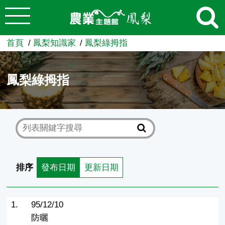
:::
跳到主要內容
農業知識入口網
首頁
鳳梨知識家
鳳梨綠拇指
鳳梨綠拇指
排序
發布日期
更新日期
1.
95/12/10
防曬