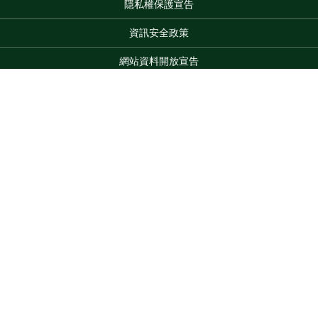
隱私權保護宣告
:::
資訊安全政策
網站資料開放宣告
網站服務信箱
地址：100212 臺北市中正區南海路 37 號
Top
電話：(02)2381-2991
服務時間：AM8:30~PM5:30
版權所有 © 2026 MOA All Rights Reserved.