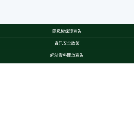
隱私權保護宣告
:::
資訊安全政策
網站資料開放宣告
網站服務信箱
地址：100212 臺北市中正區南海路 37 號
電話：(02)2381-2991
Top
服務時間：AM8:30~PM5:30
版權所有 © 2026 MOA All Rights Reserved.