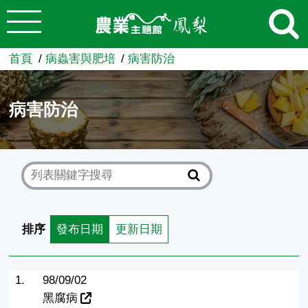
:::
跳到主要內容
農業知識入口網
首頁
病蟲害與肥培
病害防治
病害防治
排序
發布日期
更新日期
1.
98/09/02
黑腐病