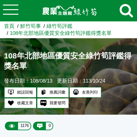
:::
跳到主要內容
農業知識入口網
首頁
鮮竹筍事
綠竹筍評鑑
108年北部地區優質安全綠竹筍評鑑得獎名單
108年北部地區優質安全綠竹筍評鑑得
獎名單
發布日期：108/08/13
更新日期：113/10/24
錯誤回報
推薦詞彙
友善列印
收藏文章
我要發問
1176
0