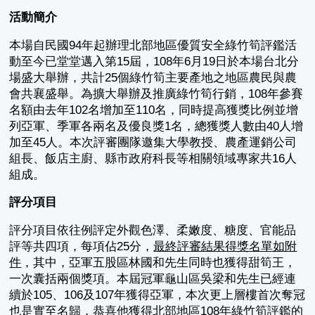
活動簡介
本場自民國94年起辦理北部地區優質安全綠竹筍評鑑活
動至今已堂堂邁入第15屆，108年6月19日於本場台北分
場盛大舉辦，共計25個綠竹筍主要產地之地區農民與農
會共襄盛舉。為擴大舉辦及推廣綠竹筍行銷，108年參賽
名額由去年102名增加至110名，同時提高獲獎比例並增
列亞軍、季軍各兩名及優良獎1名，總獲獎人數由40人增
加至45人。本次評審團隊邀集大學教授、農產運銷公司
組長、飯店主廚、縣市政府科長等相關領域專家共16人
組成。
評分項目
評分項目依往例評定外觀色澤、柔嫩度、糖度、官能品
評等共四項，每項佔25分，
最終評審結果得獎名單如附
件
，其中，亞軍五股區林國和先生同時也獲得甜筍王，
一次囊括兩個獎項。本屆冠軍龜山區吳梁和先生已經連
續於105、106及107年獲得亞軍，本次更上層樓首次奪冠
也是實至名歸，恭喜他獲得北部地區108年綠竹筍評鑑的