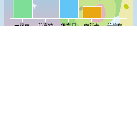
夠新奇:20%
我喜歡:0%
普普啦:0%
一級棒
我喜歡
很實用
夠新奇
普普啦
登入會員即可參加投票
Top
看過這篇文章的人說
0 則留言
回覆
登入會員即可參加留言
隱私權保護宣告
:::
資訊安全政策
網站資料開放宣告
網站服務信箱