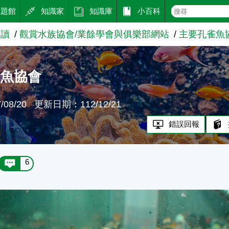
主題館
知識家
知識庫
小百科
閱讀
觀賞水族協會/業餘學會與俱樂部網站
主要孔雀魚
雀魚協會
08/20
更新日期：112/12/21
錯誤回報
6