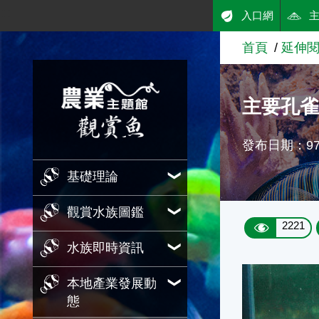
:::
入口網
跳到主要內容
首頁
延伸
農業知識入口網
主要孔
發布日期：97/
基礎理論
觀賞水族圖鑑
2221
水族即時資訊
本地產業發展動
態