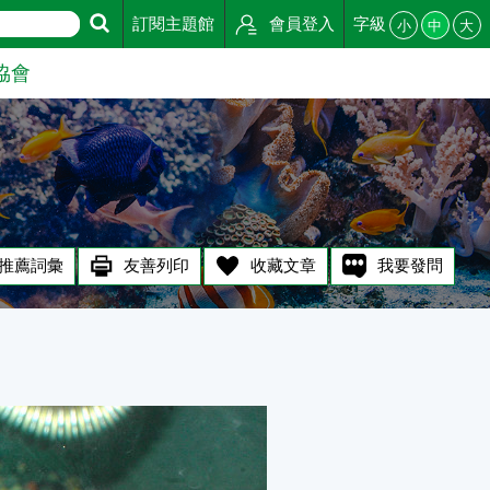
訂閱主題館
會員登入
字級
小
中
大
協會
推薦詞彙
友善列印
收藏文章
我要發問