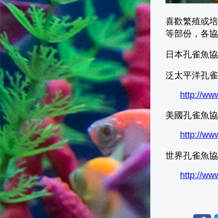
喜歡繁殖或
等部份，各
日本孔雀魚協會(Ja
泛太平洋孔雀協會 (
http://w
美國孔雀魚協會 (In
http://www
世界孔雀魚協會 (W
http://ww