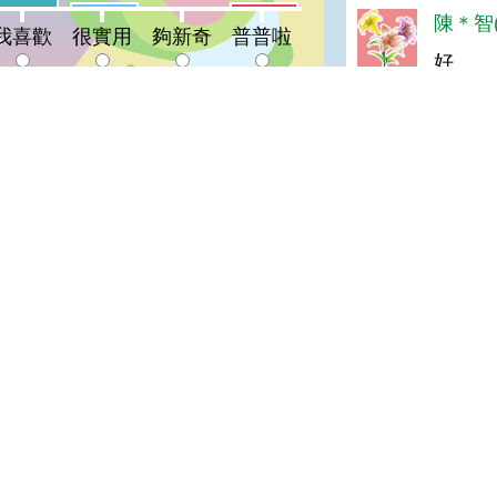
很實用:4%
普普啦:4%
夠新奇:0%
陳＊智(
我喜歡
很實用
夠新奇
普普啦
好
陳＊雅(
登入會員即可參加投票
喜歡
油膩(達
不錯
羅＊珍(
真好
陳＊杰(
很好