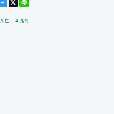
ook
Messenger
Twitter
Line
 孔雀
# 協會