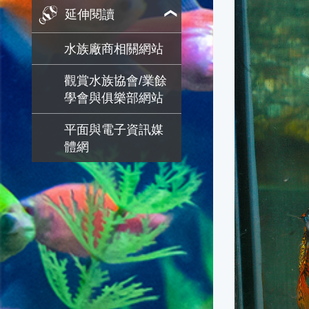
延伸閱讀
水族廠商相關網站
觀賞水族協會/業餘
學會與俱樂部網站
平面與電子資訊媒
體網