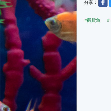
Faceb
分享：
#觀賞魚
#