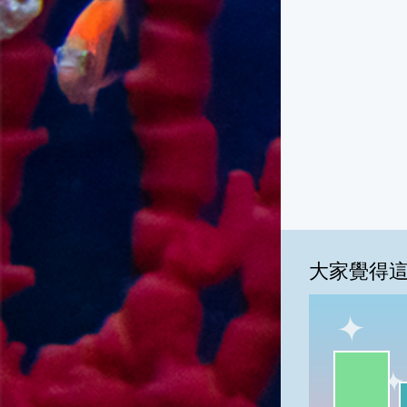
大家覺得
一級棒:62
我