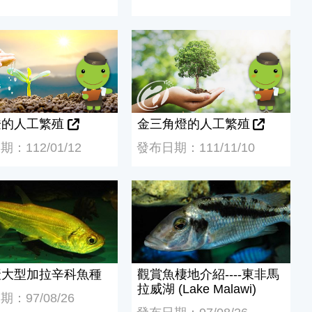
的人工繁殖
金三角燈的人工繁殖
燈的人工繁殖
金三角燈的人工繁殖
：112/01/12
發布日期：111/11/10
大型加拉辛科魚種
觀賞魚棲地介紹----東非馬拉威湖 (La
產大型加拉辛科魚種
觀賞魚棲地介紹----東非馬
拉威湖 (Lake Malawi)
：97/08/26