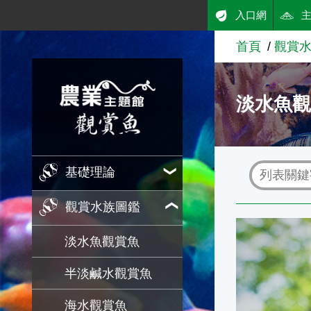
:::
入口網
跳到主要內容
首頁
觀賞
農業知識入口網
淡水魚
基礎理論
觀賞水族圖鑑
人為蓄養下菊
淡水魚觀賞魚
半淡鹹水觀賞魚
海水觀賞魚