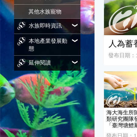
其他水族寵物
水族即時資訊
本地產業發展動
人為蓄
態
發布日期：11
延伸閱讀
海大海生所陳
海大海生所
類研究團隊
「臺灣塘鱧
發布日期：114