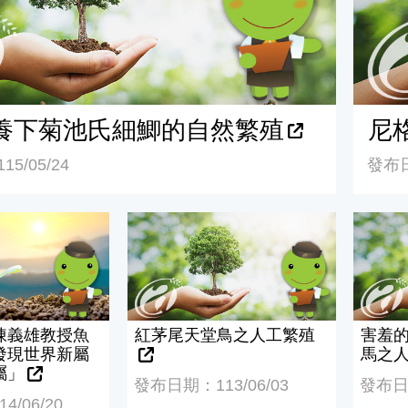
養下菊池氏細鯽的自然繁殖
尼
5/05/24
發布日
義雄教授魚類研究團隊發現世界新屬「臺灣塘鱧屬」
紅茅尾天堂鳥之人工繁殖
害羞的
陳義雄教授魚
紅茅尾天堂鳥之人工繁殖
害羞
發現世界新屬
馬之
屬」
發布日期：113/06/03
發布日期
/06/20