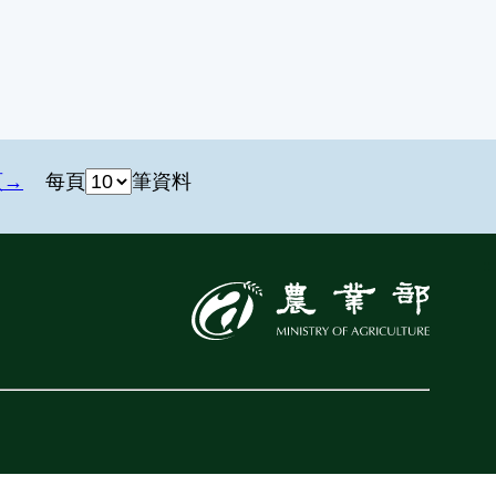
頁
每頁
筆資料
:::