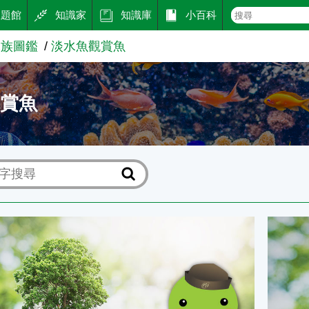
主題館
知識家
知識庫
小百科
水族圖鑑
淡水魚觀賞魚
觀賞魚
池氏細鯽的自然繁殖
尼格羅