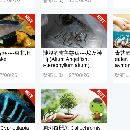
/08/10
發布日期：111/06/07
--東非坦干依喀湖 (Lake Tanganyika)
謎般的南美慈鯛----埃及神仙 (Altum Angelfi
青苔鼠 (S
紹----東非坦
謎般的南美慈鯛----埃及神
青苔鼠 (
ke
仙 (Altum Angelfish,
eater,
Pterephyllum altum)
aymoni
08/26
發布日期：97/08/26
發布日期
otilapia gibberosa “Blue Zaire”)
胸斑銜麗魚 Callochromis pleurospilus B
photilapia
胸斑銜麗魚 Callochromis