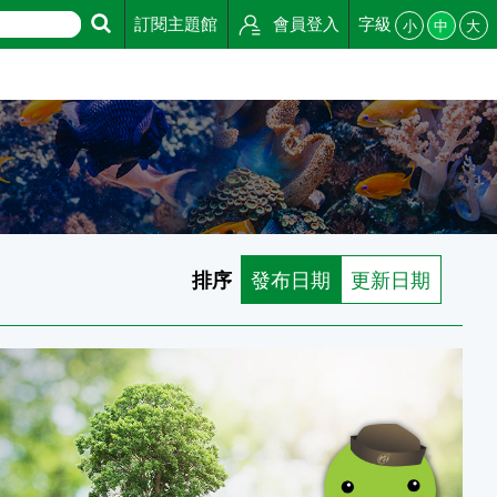
訂閱主題館
會員登入
字級
小
中
大
排序
發布日期
更新日期
河兵鯰的人工繁殖