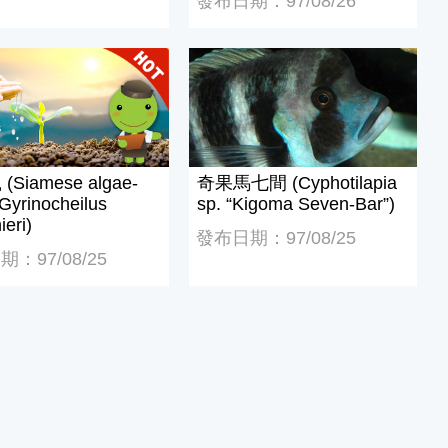
發布日期：97/08/26
sh, Pterephyllum altum)
iamese algae-eater, Gyrinocheilus aymonieri)
奇果馬七間 (Cyphotilapia sp. “Ki
Siamese algae-
奇果馬七間 (Cyphotilapia
 Gyrinocheilus
sp. “Kigoma Seven-Bar”)
eri)
發布日期：97/08/25
：97/08/25
oulenger, 1906