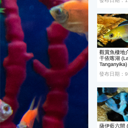
發布日期：111
觀賞魚棲地介紹--
觀賞魚棲地介
干依喀湖 (La
Tanganyika)
發布日期：97/
薩伊藍六間 (Cyph
薩伊藍六間 (Cy