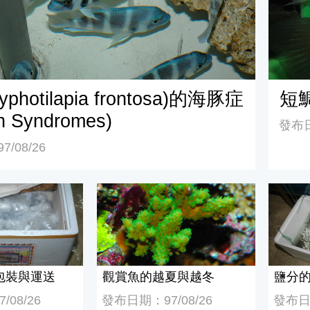
photilapia frontosa)的海豚症
短鯛
in Syndromes)
發布日
/08/26
裝與運送
觀賞魚的越夏與越冬
鹽分的
包裝與運送
觀賞魚的越夏與越冬
鹽分
08/26
發布日期：97/08/26
發布日期