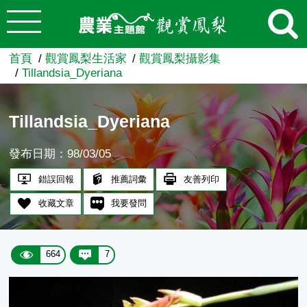
:::
跳到主要內容
農業知識入口網
首頁
觀賞鳳梨生活家
觀賞鳳梨攝影集
Tillandsia_Dyeriana
Tillandsia_Dyeriana
發布日期：98/03/05
錯誤回報
推薦詞彙
友善列印
收藏文章
我要發問
664
7