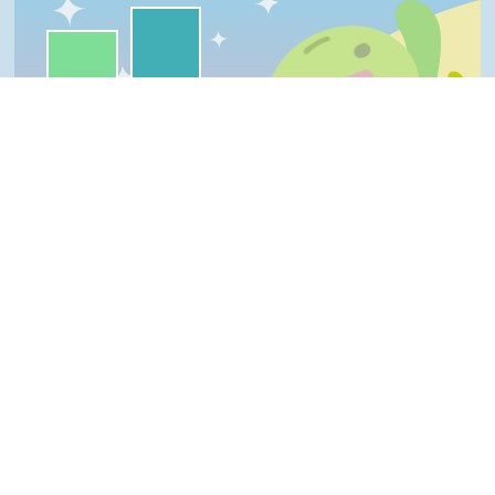
我喜歡:54%
一級棒:43%
很實用:4%
夠新奇:0%
普普啦:0%
一級棒
我喜歡
很實用
夠新奇
普普啦
Top
登入會員即可參加投票
看過這篇文章的人說
7 則留言
回覆
登入會員即可參加留言
suwc(達人級會員)發表於 109/03/23
good
maggie(達人級會員)發表於 109/03/23