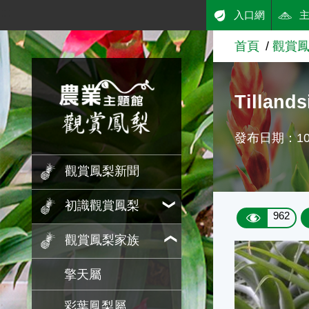
:::
入口網
跳到主要內容
首頁
觀賞
農業知識入口網
Tillandsi
發布日期：107
觀賞鳳梨新聞
初識觀賞鳳梨
962
觀賞鳳梨家族
擎天屬
彩葉鳳梨屬