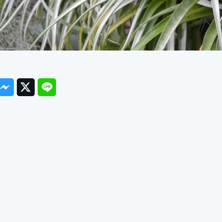
ook
Messenger
Twitter
Line