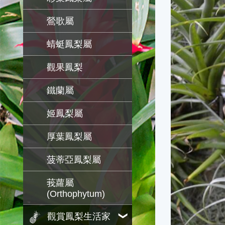
鶯歌屬
蜻蜓鳳梨屬
觀果鳳梨
鐵蘭屬
姬鳳梨屬
厚葉鳳梨屬
菠蒂亞鳳梨屬
莪蘿屬
(Orthophytum)
觀賞鳳梨生活家