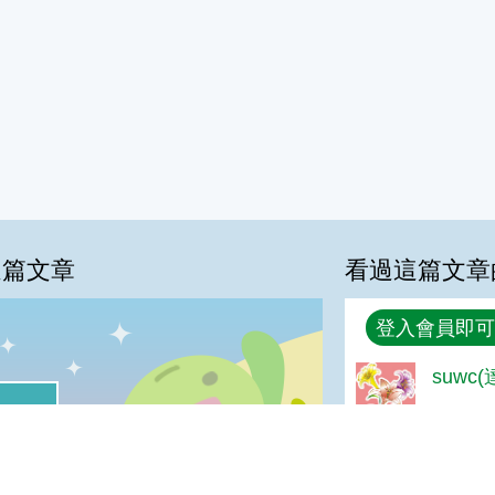
這篇文章
看過這篇文章
回覆
登入會員即可
suwc
喜歡:50%
good
%
夠新奇:25%
很實用:0%
普普啦:0%
magg
我喜歡
很實用
夠新奇
普普啦