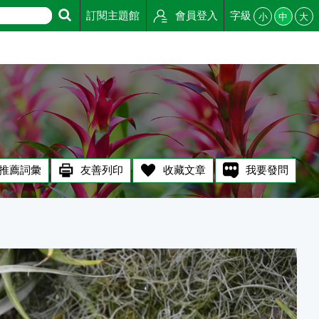
訂閱主題館
會員登入
字級
小
中
大
推薦詞彙
友善列印
收藏文章
我要發問