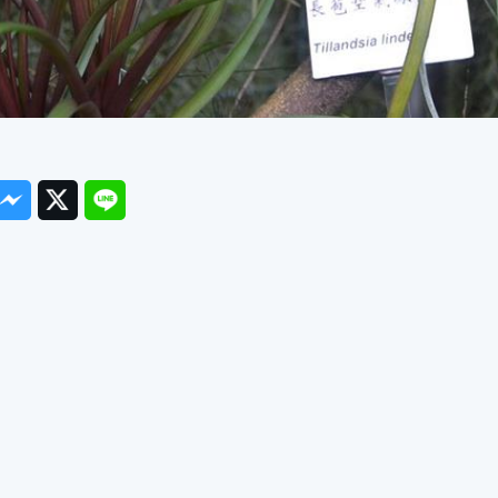
ook
Messenger
Twitter
Line