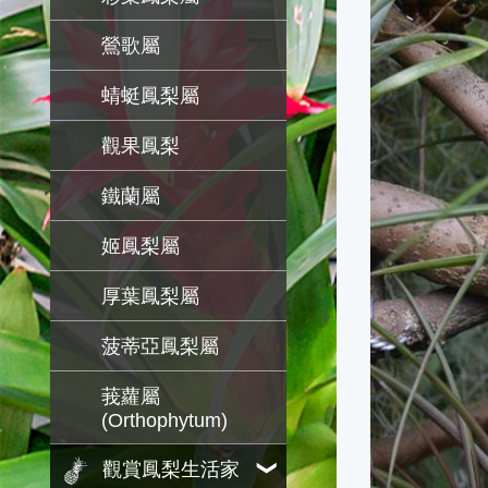
鶯歌屬
蜻蜓鳳梨屬
觀果鳳梨
鐵蘭屬
姬鳳梨屬
厚葉鳳梨屬
菠蒂亞鳳梨屬
莪蘿屬
(Orthophytum)
觀賞鳳梨生活家