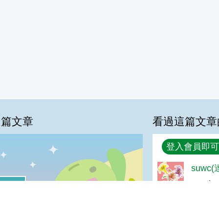
這篇文章
看過這篇文章
回覆
登入會員即可
suwc
%
喜歡:40%
good
很實用:20%
夠新奇:0%
普普啦:0%
magg
我喜歡
很實用
夠新奇
普普啦