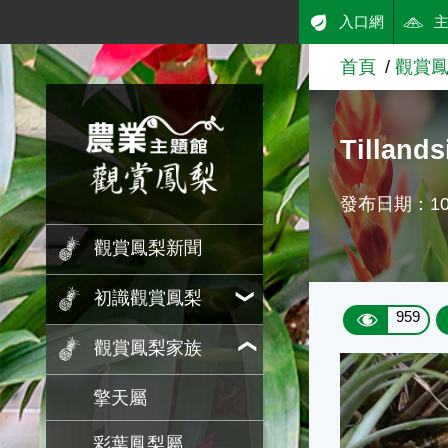
:::
入口網
跳到主要內容
首頁
觀賞
農業知識入口網
Tilland
發布日期：108
觀賞鳳梨新聞
初識觀賞鳳梨
959
觀賞鳳梨家族
擎天屬
彩葉鳳梨屬