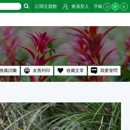
訂閱主題館
會員登入
字級
小
中
大
推薦詞彙
友善列印
收藏文章
我要發問