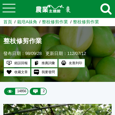
:::
跳到主要內容
農業知識入口網
首頁
栽培A祙角
整枝修剪作業
整枝修剪作業
整枝修剪作業
發布日期：98/09/28
更新日期：112/07/12
錯誤回報
推薦詞彙
友善列印
收藏文章
我要發問
14856
2