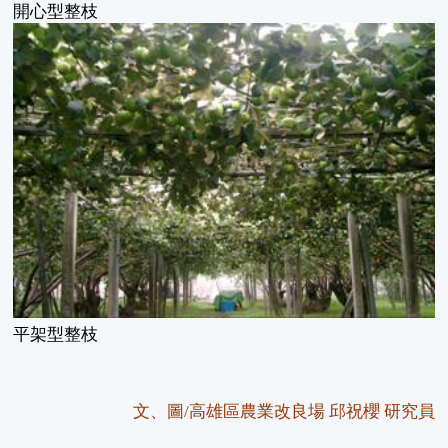
開心型整枝
平架型整枝
文、圖
/
高雄區農業改良場
邱祝櫻
研究員