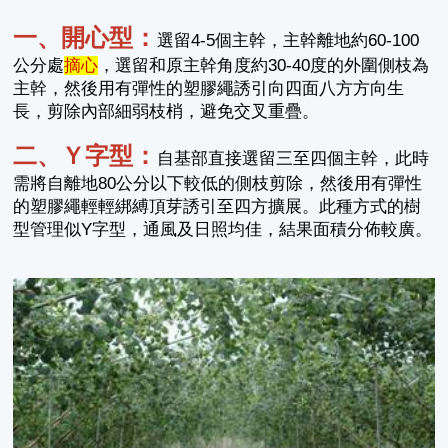
一、開心型：
選留4-5個主幹，主幹離地約60
-100
公分
處
摘心
，選留和原主幹角度約30-40度的外圍側枝為
主幹，然後用有彈性的塑膠繩誘引向四面八方方向生
長，剪除內部細弱枝梢，避免交叉重疊。
二、Ｙ字型：
自基部直接選留三至四個主幹，此時
需將自離地
80公分
以下較低的側枝剪除，然後用有彈性
的塑膠繩輕輕綁縛頂芽誘引至四方擴展。此種方式的樹
型管理似Y字型，通風及日照均佳，結果面積分佈較廣。