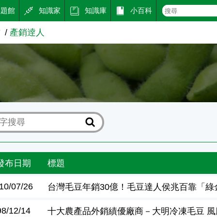
主題館
知識家
知識庫
小百科
館
產銷逹人
人
發布日期
標題
10/07/26
台灣毛豆年銷30億！毛豆達人侯兆百靠「綠
98/12/14
十大農產品外銷績優廠商－大明冷凍毛豆 