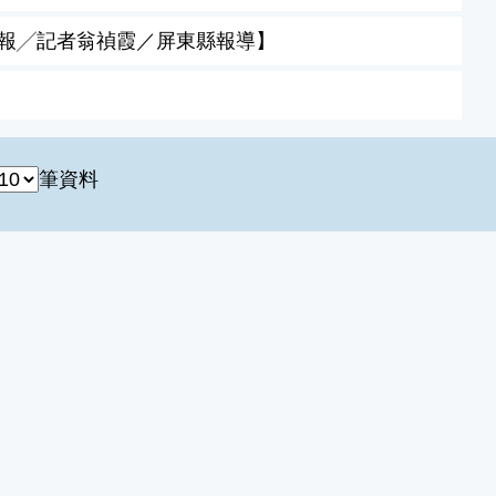
合報╱記者翁禎霞／屏東縣報導】
筆資料