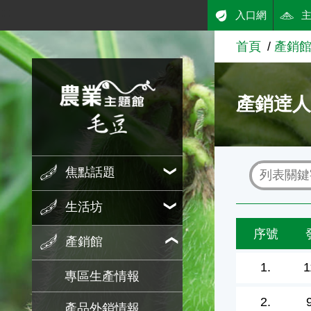
:::
入口網
跳到主要內容
首頁
產銷
農業知識入口網
產銷逹
焦點話題
生活坊
序號
產銷館
1.
1
專區生產情報
2.
產品外銷情報