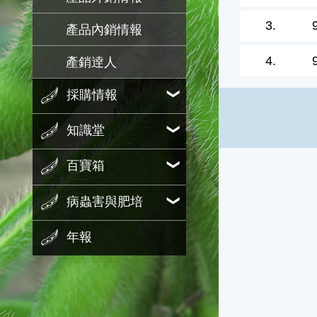
3.
產品內銷情報
4.
產銷逹人
採購情報
知識堂
百寶箱
病蟲害與肥培
年報