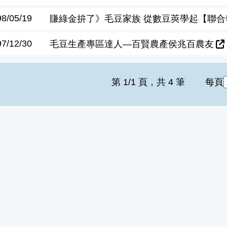
98/05/19
賺綠金拚了》毛豆家族 從數豆莢學起【聯
97/12/30
毛豆生產專區達人—百賢農產侯兆百農友
第 1/1 頁，共 4 筆
每頁