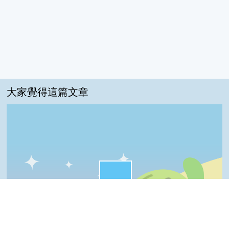
大家覺得這篇文章
很實用:54%
一級棒:32%
我喜歡:5%
夠新奇:5%
普普啦:3%
Top
一級棒
我喜歡
很實用
夠新奇
普普啦