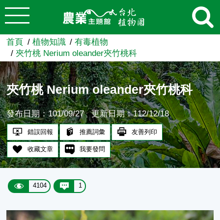
:::
跳到主要內容
農業知識入口網
首頁
植物知識
有毒植物
夾竹桃 Nerium oleander夾竹桃科
夾竹桃 Nerium oleander夾竹桃科
發布日期：101/09/27
更新日期：112/12/18
錯誤回報
推薦詞彙
友善列印
收藏文章
我要發問
4104
1