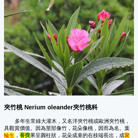
夾竹桃 Nerium oleander夾竹桃科
多年生常綠大灌木，又名洋夾竹桃或歐洲夾竹桃，
具觀賞價值。因為莖部像竹，花朵像桃，因而為名。葉
輪生
，
蓇葖
果呈圓柱狀，花朵成束的在枝端長出，成
聚