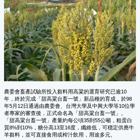
農委會畜產試驗所投入芻料用高粱的選育研究已逾10
年，終於完成「甜高粱台畜一號」新品種的育成，於98
年5月12日通過由農委會、台灣大學及中興大學等10位學
者專家的審查後，正式命名為「甜高粱台畜一號」。
「甜高粱台畜一號」產量約每公頃35到55公噸，粗蛋白
質8%到10%，糖分高13至16度，纖維低，可穩定供應牛
羊芻料，並可直接食用或榨汁飲用，用途多元。