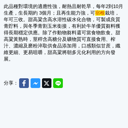
此品種對環境的適應性強，耐熱且耐乾旱，每年2到10月
生產，生長期約 3個月；且再生能力強，可
宿根
栽培，
年可三收。甜高粱含高水溶性碳水化合物，可製成良質
青貯料，與冬季青割玉米銜接，有利於牛羊優質芻料獲
得長期穩定供應。除了作動物芻料還可當食物飲食。甜
高粱黃熟時，莖稈含高糖分及礦物質可直接食用、榨
汁、濃縮及磨粉淬取供食品添加用，口感類似甘蔗，纖
維更細、更易咀嚼，甜高粱將朝多元化利用的方向發
展。
Facebook
Messenger
Twitter
Line
分享：