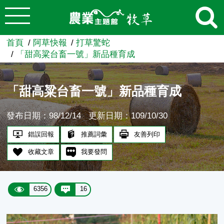
:::
跳到主要內容
農業知識入口網
首頁
阿草快報
打草驚蛇
「甜高粱台畜一號」新品種育成
「甜高粱台畜一號」新品種育成
發布日期：98/12/14
更新日期：109/10/30
錯誤回報
推薦詞彙
友善列印
收藏文章
我要發問
6356
16