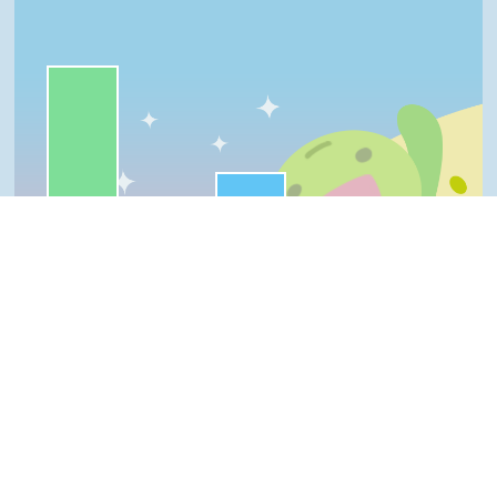
一級棒:75%
很實用:25%
我喜歡:0%
夠新奇:0%
普普啦:0%
一級棒
我喜歡
很實用
夠新奇
普普啦
Top
登入會員即可參加投票
看過這篇文章的人說
0 則留言
回覆
登入會員即可參加留言