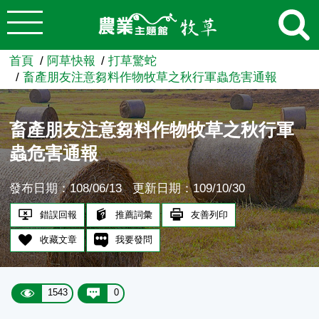
:::
跳到主要內容
農業知識入口網
首頁
阿草快報
打草驚蛇
畜產朋友注意芻料作物牧草之秋行軍蟲危害通報
畜產朋友注意芻料作物牧草之秋行軍
蟲危害通報
發布日期：108/06/13
更新日期：109/10/30
錯誤回報
推薦詞彙
友善列印
收藏文章
我要發問
1543
0