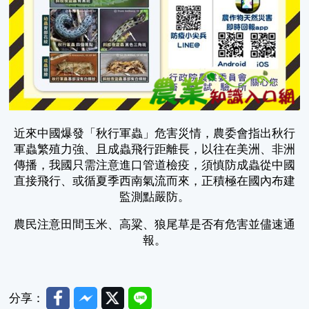
近來中國爆發「秋行軍蟲」危害災情，農委會指出秋行
軍蟲繁殖力強、且成蟲飛行距離長，以往在美洲、非洲
傳播，我國只需注意進口管道檢疫，須慎防成蟲從中國
直接飛行、或循夏季西南氣流而來，正積極在國內布建
監測點嚴防。
農民注意田間玉米、高粱、狼尾草是否有危害並儘速通
報。
Facebook
Messenger
Twitter
Line
分享：