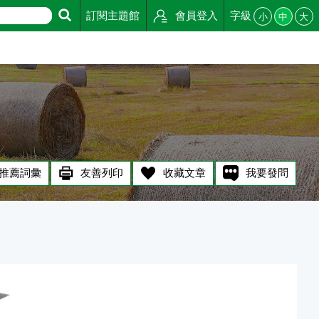
訂閱主題館
會員登入
字級
小
中
大
推薦詞彙
友善列印
收藏文章
我要發問