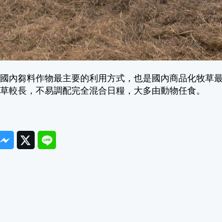
是國內芻料作物最主要的利用方式，也是國內商品化牧草
與草較長，不易調配完全混合日糧，大多由動物任食。
ook
Messenger
Twitter
Line