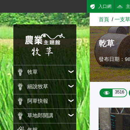
:::
入口網
跳到主要內容
首頁
一支
農業知識入口網
乾草
發布日期：98/
牧草
細說牧草
3516
阿草快報
草地郎開講