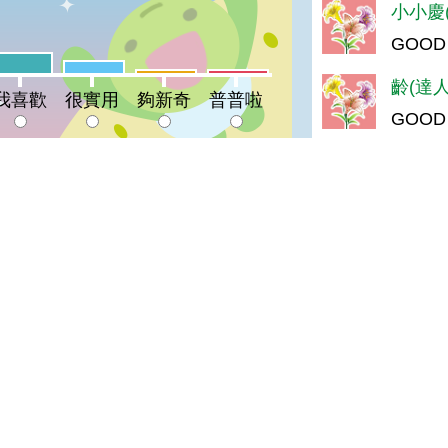
小小慶(
%
GOOD
喜歡:19%
很實用:11%
夠新奇:3%
普普啦:3%
齡(達人
我喜歡
很實用
夠新奇
普普啦
GOOD
陳＊智(
登入會員即可參加投票
好
陳＊雅(
喜歡
油膩(達
讚
羅＊珍(
真好