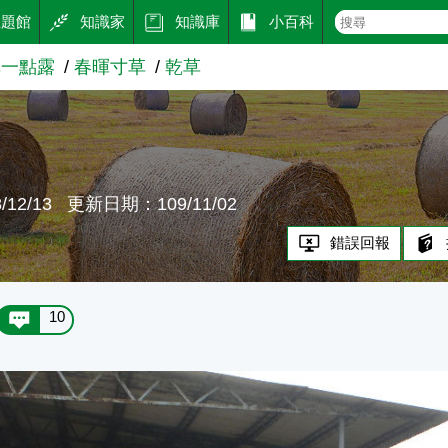
主題館
知識家
知識庫
小百科
草一點露
春暉寸草
乾草
12/13
更新日期：109/11/02
錯誤回報
10