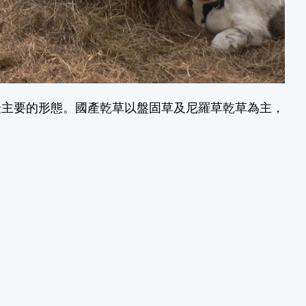
最主要的形態。國產乾草以盤固草及尼羅草乾草為主，