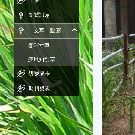
年報
新聞訊息
一支草一點露
春暉寸草
疾風知勁草
研發成果
期刊發表