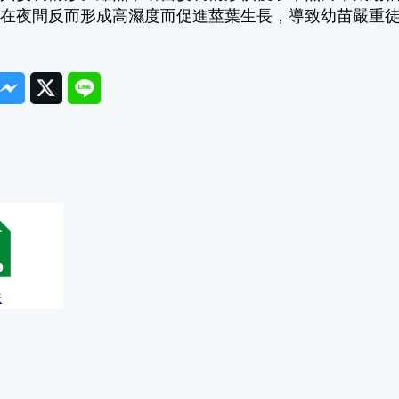
，在夜間反而形成高濕度而促進莖葉生長，導致幼苗嚴重
ook
Messenger
Twitter
Line
澆水方法
法