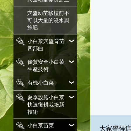
穴盤幼苗移植前不
可以大量的澆水與
施肥
小白菜穴盤育苗
四部曲
優質安全小白菜
生產技術
有機小白菜
夏季設施小白菜
快速復耕栽培新
技術
小白菜苗菜
大家覺得