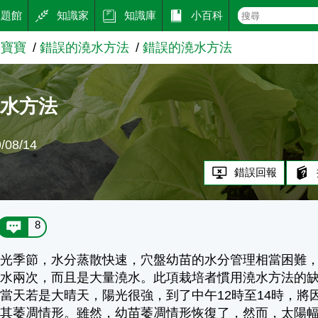
主題館
知識家
知識庫
小百科
菜寶寶
錯誤的澆水方法
錯誤的澆水方法
澆水方法
08/14
錯誤回報
8
強光季節，水分蒸散快速，穴盤幼苗的水分管理相當困難
澆水兩次，而且是大量澆水。此項栽培者慣用澆水方法的
當天若是大晴天，陽光很強，到了中午12時至14時，
復其萎凋情形。雖然，幼苗萎凋情形恢復了，然而，太陽