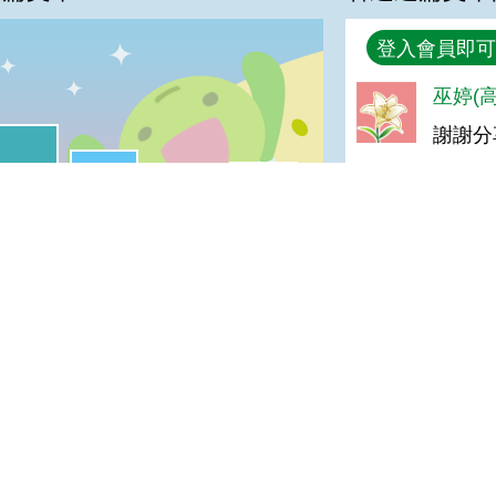
回覆
登入會員即可
巫婷(高
%
謝謝分
喜歡:32%
很實用:11%
普普啦:1%
夠新奇:0%
寶寶ㄦ(
我喜歡
很實用
夠新奇
普普啦
好實用
小豬(達
登入會員即可參加投票
good
菜妹(達
good
阿秀(達
GOOD