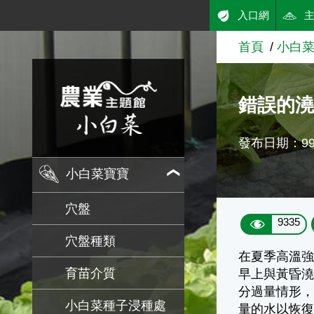
:::
入口網
跳到主要內容
首頁
小白
農業知識入口網
錯誤的
發布日期：99/
小白菜寶寶
穴盤
9335
穴盤種類
在夏季高溫
育苗介質
早上與黃昏
分過量情形，
小白菜種子浸種處
量的水以恢