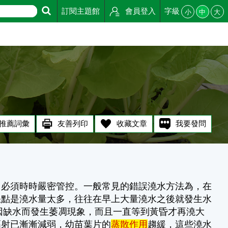
訂閱主題館
會員登入
字級
小
中
大
推薦詞彙
友善列印
收藏文章
我要發問
，必須時時嚴密管控。一般常見的錯誤澆水方法為，在
缺點是澆水量太多，往往在早上大量澆水之後就發生水
將因缺水而發生萎凋現象，而且一直等到黃昏才再澆大
幅射已漸漸減弱，幼苗葉片的
蒸散作用
趨緩，這些澆水