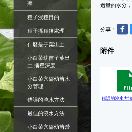
理
過量的水分
種子浸種目的
Faceb
分享：
種子播種後處理
什麼是子葉出土
附件
小白菜幼苗子葉出
土 播種深度
錯誤的
小白菜穴盤幼苗水
分管理
錯誤的澆水方
錯誤的澆水方法
最佳的澆水方法
小白菜穴盤幼苗營