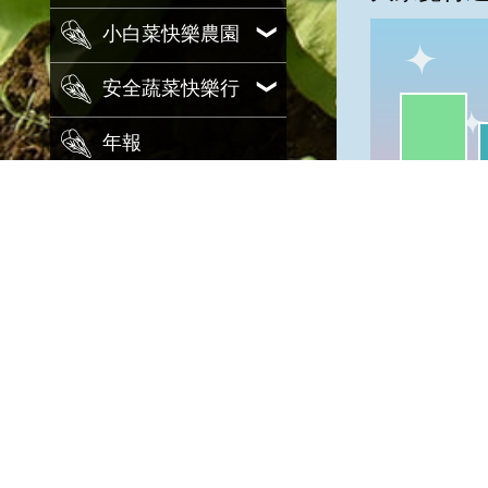
小白菜快樂農園
安全蔬菜快樂行
一級棒:56
我
年報
一級棒
設施小白菜合理
化施肥
小白菜育苗逹人
小白菜新品種桃
園1號及桃園2號