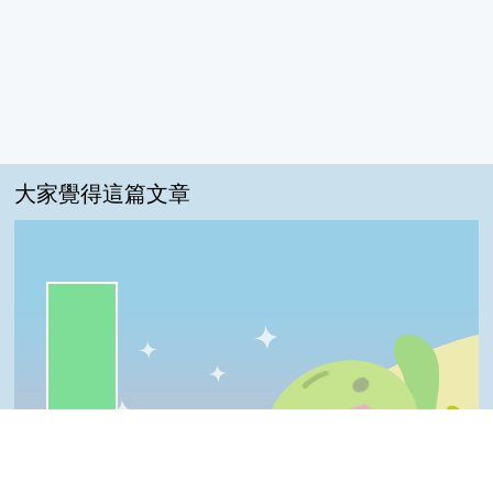
大家覺得這篇文章
一級棒:82%
我喜歡:9%
普普啦:9%
很實用:0%
夠新奇:0%
一級棒
我喜歡
很實用
夠新奇
普普啦