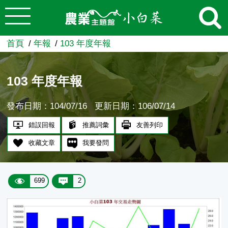
:::
跳到主要內容
農業知識入口網
首頁
年報
103 年度年報
103 年度年報
發布日期：104/07/16
更新日期：106/07/14
錯誤回報
推薦詞彙
友善列印
收藏文章
我要發問
699
2