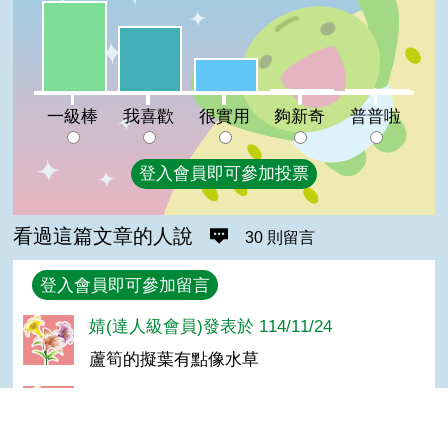
一級棒:47%
我喜歡:34%
很實用:17%
夠新奇:1%
普普啦:1%
一級棒
我喜歡
很實用
夠新奇
普普啦
登入會員即可參加投票
看過這篇文章的人說
30 則留言
回覆
登入會員即可參加留言
婧(達人級會員)發表於 114/11/24
蘆筍的擬葉有點像水草
Chih Yuan Chang(達人級會員)發表於
114/09/06