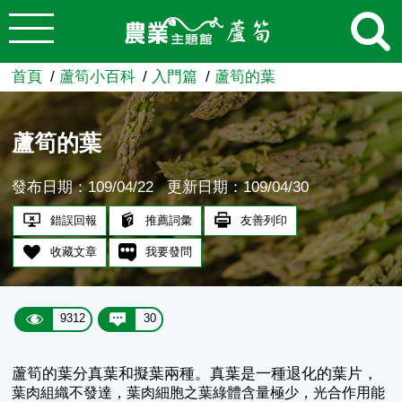
:::
跳到主要內容
農業知識入口網
首頁
蘆筍小百科
入門篇
蘆筍的葉
蘆筍的葉
發布日期：109/04/22
更新日期：109/04/30
錯誤回報
推薦詞彙
友善列印
收藏文章
我要發問
9312
30
蘆筍的葉分真葉和擬葉兩種。真葉是一種退化的葉片，
葉肉組織不發達，葉肉細胞之葉綠體含量極少，光合作用能