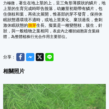
著生在地上莖的上，呈三角形薄膜狀的鱗片，地
力極微，
上莖的生育完成時即告脫落，幼嫩莖初期帶有鱗片，包
住側枝和葉，再依次展開，惟基部的芽不發育，保持休
眠狀態遇環境不適時，或地上莖黃化、棄頂過長，會刺
激休眠狀態的
側芽
生長。擬葉是一種變態枝，簇生，針
狀，與一般植物之葉相同，
表皮內之柵狀細胞富含葉綠
。
體，為整體植株行光合作用主要部位
Facebook
Messenger
Twitter
Line
分享：
相關照片