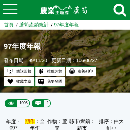
:::
跳到主要內容
農業知識入口網
首頁
蘆筍產銷統計
97年度年報
97年度年報
發布日期：99/11/30
更新日期：106/06/27
錯誤回報
推薦詞彙
友善列印
收藏文章
我要發問
1005
2
期作
：全
作物：蘆
縣市/鄉鎮：
排序：由大
年度：
097
年作
筍
縣市
到小