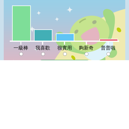
一級棒:63%
我喜歡:20%
很實用:13%
普普啦:3%
夠新奇:0%
一級棒
我喜歡
很實用
夠新奇
普普啦
登入會員即可參加投票
看過這篇文章的人說
2 則留言
Top
回覆
登入會員即可參加留言
陳＊雅(達人級會員)發表於 105/07/14
喜歡
陳＊杰(達人級會員)發表於 104/03/28