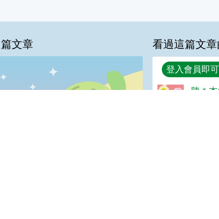
這篇文章
看過這篇文章
回覆
登入會員即可
陳＊杰(
%
喜歡:40%
很好
普普啦:20%
很實用:0%
夠新奇:0%
我喜歡
很實用
夠新奇
普普啦
登入會員即可參加投票
宣告
地址：100212 臺北市中正區南海路 37 號