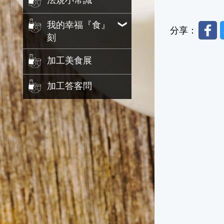
法規小常識
我的幸福『食』
Faceb
分享：
刻
加工美食展
加工答客問