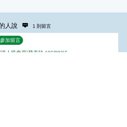
的人說
1 則留言
參加留言
達人級會員)發表於 106/08/15
Top
:::