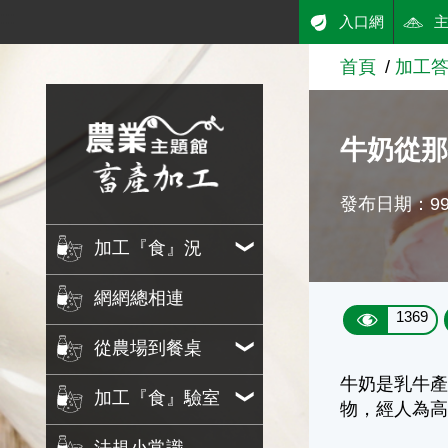
:::
入口網
跳到主要內容
首頁
加工
農業知識入口網
牛奶從
發布日期：99/
加工『食』況
網網總相連
1369
從農場到餐桌
牛奶是乳牛產
加工『食』驗室
物，經人為高