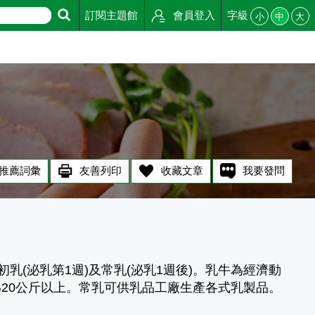
訂閱主題館
會員登入
字級
小
中
大
推薦詞彙
友善列印
收藏文章
我要發問
乳(泌乳第1週)及常乳(泌乳1週後)。乳牛為經濟動
20公斤以上。常乳可供乳品工廠生產各式乳製品。