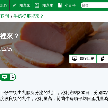
主題館
知識家
知識庫
小百科
答客問
牛奶從那裡來？
那裡來？
12/29
錯誤回報
1
下仔牛後由乳腺所分泌的乳汁，泌乳期約300日，分別為初
度改良後的乳牛，泌乳量高，荷蘭牛每頭平均日產乳量為