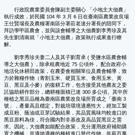
行政院農業委員會陳副主委關心 「小地主大佃農」
執行成效，於民國 104 年 3 月 6 日在臺南區農業改良場
王仕賢場長及農糧署南區分署莊老達分署長的陪同下，
拜訪學甲區農會，並與該會輔導之大佃農劉李秀珍及其
先生劉清南就「小地主大佃農」政策執行成果進行瞭
解。
劉李秀珍夫妻二人及其子劉育承 ( 受鹽水區農會輔
導之大佃農 ) ，除承租農地近 75 公頃外， 配合政府小
地活化休耕田政策，在農委會相關單位及農會輔導，致
力於雜糧作物（青割玉米、硬質玉米、食用玉米、黃
豆、黑豆及小麥）的復耕工作，包含接受其他農友之委
託協助耕作部分，總耕種面積已達 300 多公頃。其中所
種植之黑豆品種為臺南區農業改良場所育成之「臺南 3
號」，產量高且穩定，對栽培環境適應性大，經加工製
成豆粉、蔭油或豆芽試驗結果，其品質風味均較進口的
黑豆原料為佳，符合國內對非基改及高品質黑豆之需
求。因此，大佃農如能配合政策，充分運用政府補助購
置之機械，並適地適種的種植進口替代作物，年薪百萬