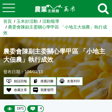
:::
跳到主要內容
農業知識入口網
首頁
玉米好活動
活動報導
農委會陳副主委關心學甲區 「小地主大佃農」執行成
效
農委會陳副主委關心學甲區 「小地主
大佃農」執行成效
發布日期：104/03/13
錯誤回報
推薦詞彙
友善列印
收藏文章
我要發問
1971
4