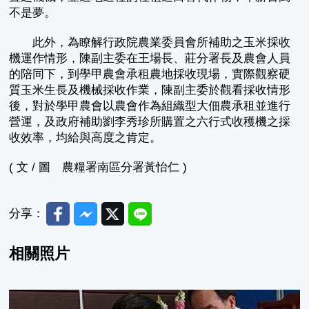
不是夢。
此外，為瞭解行政院農業委員會所補助之玉米採收
機運作情形，陳副主委在王場長、莊分署長及農會人員
的陪同下，到學甲農會承租農地採收現場，實際觀察硬
質玉米生長及機械採收作業，陳副主委於觀看採收情形
後，對於學甲農會以農會作為組織型大佃農承租並進行
營運，及政府補助劉李秀珍所購置之六行式收穫機之採
收效率，均給與高度之肯定。
( 文 / 圖 農糧署南區分署黃怡仁 )
Facebook
Messenger
Twitter
Line
分享：
相關照片