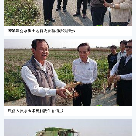
瞭解農會承租土地範為及種植收穫情形
農會人員拿玉米穗解說生育情形