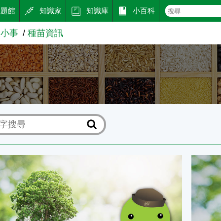
主題館
知識家
知識庫
小百科
大小事
種苗資訊
訊
苗改良繁殖場)
種子苗