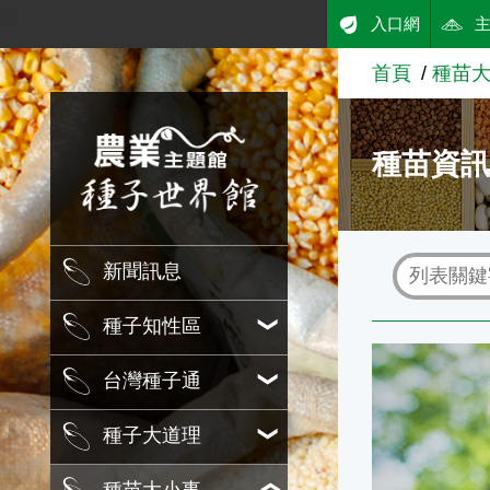
:::
入口網
跳到主要內容
首頁
種苗
農業知識入口網
種苗資
新聞訊息
種子知性區
種子檢查(種
台灣種子通
種子大道理