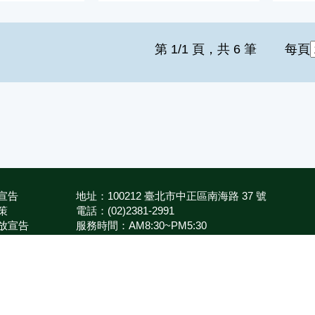
第 1/1 頁，共 6 筆
每頁
宣告
地址：100212 臺北市中正區南海路 37 號
策
電話：(02)2381-2991
放宣告
服務時間：AM8:30~PM5:30
箱
版權所有 © 2026 MOA All Rights Reserved.
農業部
種苗改良繁殖場