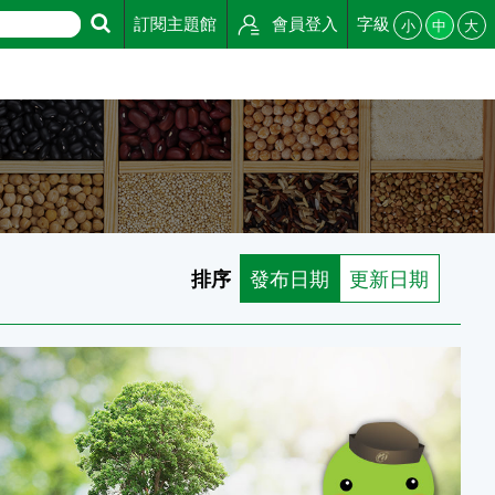
訂閱主題館
會員登入
字級
小
中
大
排序
發布日期
更新日期
供應(種苗改良繁殖場)