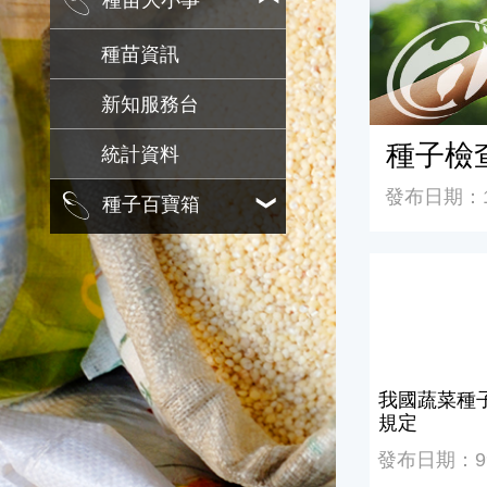
種苗大小事
種苗資訊
新知服務台
種子檢
統計資料
發布日期：10
種子百寶箱
我國蔬菜種子
我國蔬菜種
規定
發布日期：99/