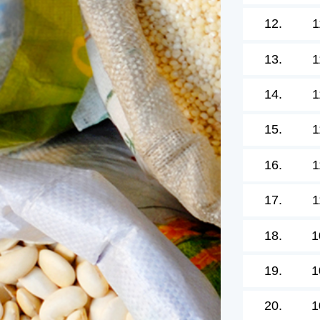
12.
1
13.
1
14.
1
15.
1
16.
1
17.
1
18.
1
19.
1
20.
1