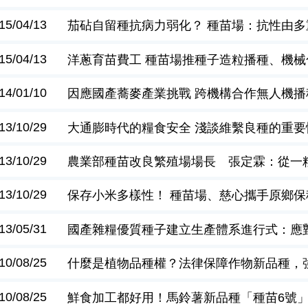
15/04/13
茄砧自留種抗病力弱化？ 種苗場：抗性由多
15/04/13
洋蔥育苗費工 種苗場推種子造粒播種、機
14/01/10
因應國產蕎麥產業挑戰 跨機構合作無人機
13/10/29
大通膨時代的糧食安全 淺談維繫良種的重要
13/10/29
農業部種苗改良繁殖場場長 張定霖：從一
13/10/29
保存小米多樣性！ 種苗場、慈心攜手原鄉保種
13/05/31
國產雜糧優質種子建立生產體系進行式：應
10/08/25
什麼是植物品種權？法律保障作物新品種，
10/08/25
鮮食加工都好用！馬鈴薯新品種「種苗6號