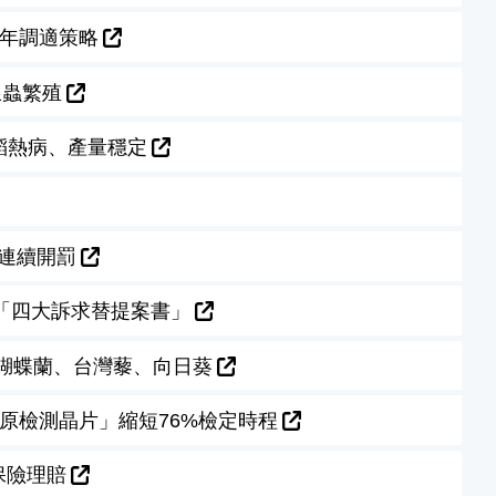
0年調適策略
線蟲繁殖
稻熱病、產量穩定
連續開罰
「四大訴求替提案書」
蝴蝶蘭、台灣藜、向日葵
病原檢測晶片」縮短76%檢定時程
保險理賠