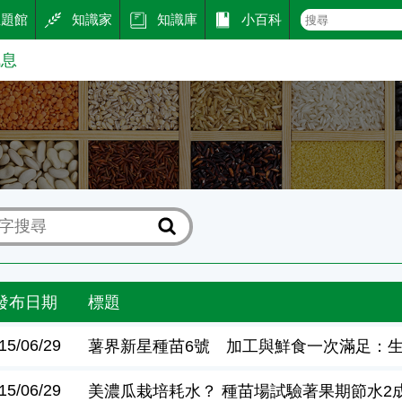
主題館
知識家
知識庫
小百科
訊息
息
發布日期
標題
15/06/29
薯界新星種苗6號 加工與鮮食一次滿足：
15/06/29
美濃瓜栽培耗水？ 種苗場試驗著果期節水2