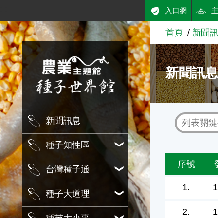
:::
入口網
跳到主要內容
首頁
新聞
農業知識入口網
新聞訊
新聞訊息
種子知性區
序號
台灣種子通
1.
1
種子大道理
2.
1