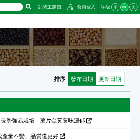
訂閱主題館
會員登入
字級
小
中
大
排序
發布日期
更新日期
生長勢強易栽培 薯片金黃薯味濃郁
成產量不變、品質還更好