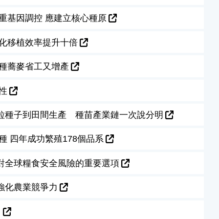
重基因調控 應建立核心種原
械化移植效率提升十倍
播種蕎麥省工又增產
性
粒種子到田間生產 種苗產業鏈一次說分明
 四年成功繁殖178個品系
對全球糧食安全風險的重要選項
強化農業競爭力
」