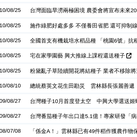
10/08/25
台灣面臨旱澇兩極困境 農委會將宣布未來2
10/08/25
施作綠肥好處多多 不僅養田省肥 還可抑制
10/08/25
全國首支有機栽培水稻品種 「桃園6號」抗
10/08/25
宅在家學園藝 興大推線上課程還送種子
10/08/25
粉黛亂子草陸續開花將結種子 業者不移除將
10/08/10
總統蔡英文花生田勘災 雲林縣長張麗善遞
09/08/27
台灣種子10月首度登太空 中興大學選送姬
09/08/27
台灣番茄種子年出口達5.1億！專家研發「
08/07/08
「係金A！」雲林縣已有49件稻作獲農作物