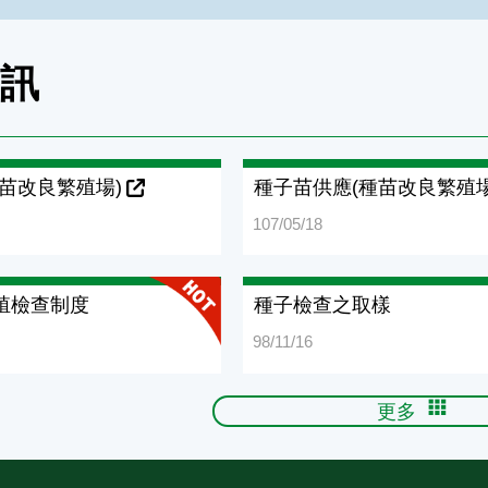
資訊
苗改良繁殖場)
種子苗供應(種苗改良繁殖場
107/05/18
殖檢查制度
種子檢查之取樣
98/11/16
更多