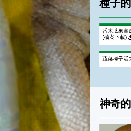
種子
番木瓜果實
(檔案下載)
蔬菜種子活
神奇
水力傳播