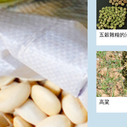
五穀雜糧的
高粱
高粱