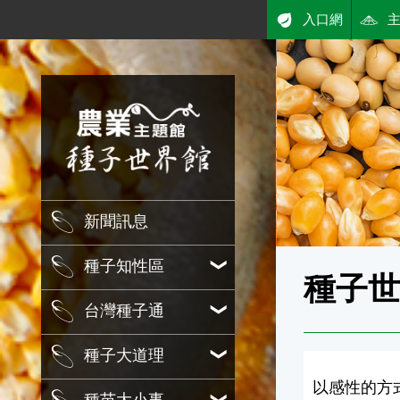
:::
入口網
跳到主要內容
農業知識入口網
新聞訊息
種子知性區
種子
台灣種子通
種子大道理
以感性的方