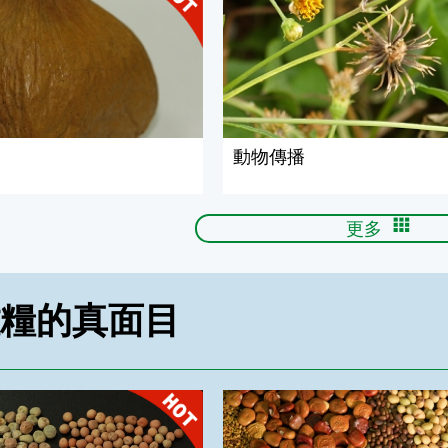
動物傳播
更多
雜糧的真面目
革
何謂五穀雜糧？