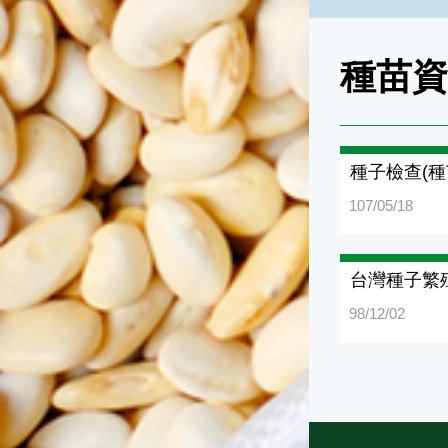
種苗
種子檢查(種
107/05/18
台灣種子繁
98/12/02