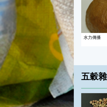
水力傳播
五穀
五穀雜糧的沿