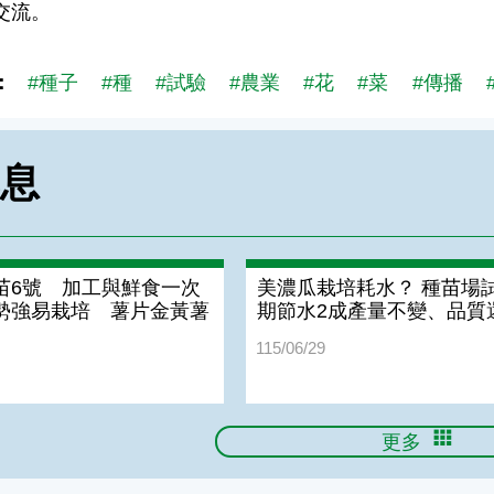
交流。
：
#種子
#種
#試驗
#農業
#花
#菜
#傳播
訊息
苗6號 加工與鮮食一次
美濃瓜栽培耗水？ 種苗場
勢強易栽培 薯片金黃薯
期節水2成產量不變、品質
115/06/29
更多