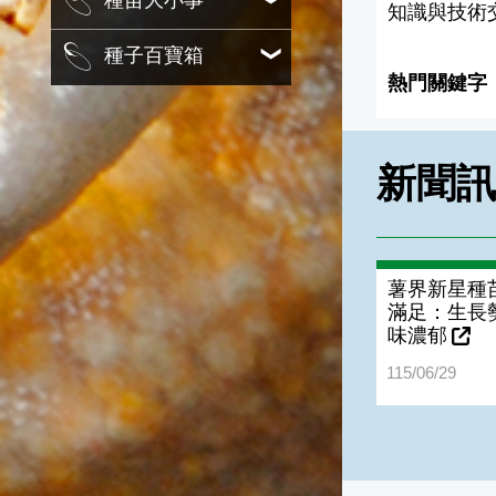
種苗大小事
知識與技術
種子百寶箱
熱門關鍵字
新聞
薯界新星種
滿足：生長
味濃郁
115/06/29