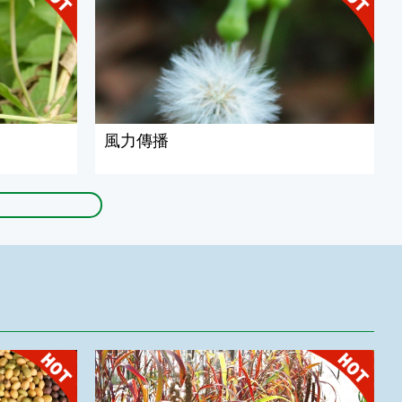
風力傳播
粟(小米)