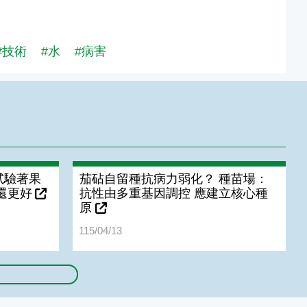
#技術
#水
#病害
試驗著果
茄砧自留種抗病力弱化？ 種苗場：
還更好
抗性由多重基因調控 應建立核心種
原
115/04/13