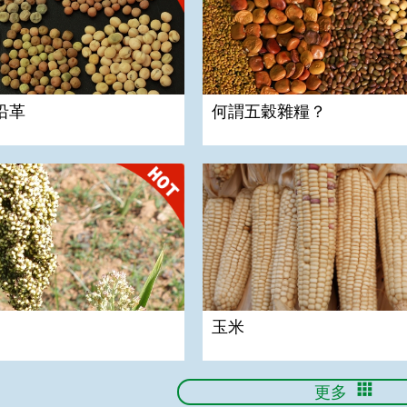
沿革
何謂五穀雜糧？
玉米
玉米
更多