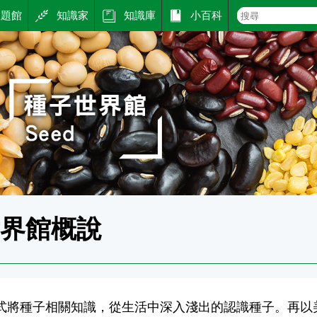
主題館
知識家
知識庫
小百科
世界館概說
式將種子相關知識，從生活中深入淺出的認識種子。再以