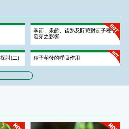
季節、果齡、後熟及貯藏對茄子種子
發芽之影響
探討(二)
種子萌發的呼吸作用
風力傳播