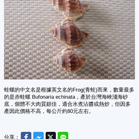
蛙螺的中文名是根據英文名的Frog(青蛙)而來，數量最多
的是赤蛙螺 Bufonaria echinata，產於台灣海峽淺海砂
底，個體不大肉質頗佳，適合水煮沾醬或熱炒，但因多
產因此價格不高，每公斤約80元左右。
Facebook
Messenger
Twitter
Line
分享：