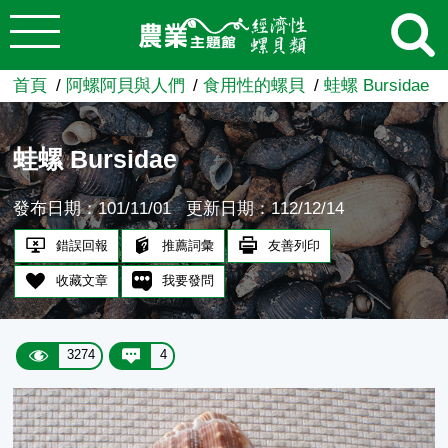
:::
跳到主要內容
農業知識入口網
首頁
阿螺阿貝與人們
食用性的螺貝
蛙螺 Bursidae
蛙螺 Bursidae
發布日期：101/11/01
更新日期：112/12/14
錯誤回報
推薦詞彙
友善列印
收藏文章
我要發問
3274
4