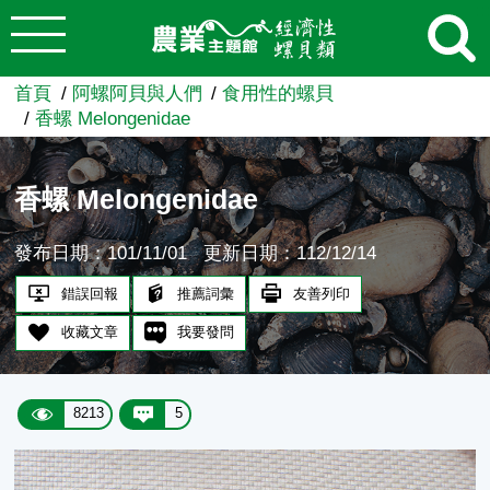
:::
跳到主要內容
農業知識入口網
首頁
阿螺阿貝與人們
食用性的螺貝
香螺 Melongenidae
香螺 Melongenidae
發布日期：101/11/01
更新日期：112/12/14
錯誤回報
推薦詞彙
友善列印
收藏文章
我要發問
8213
5