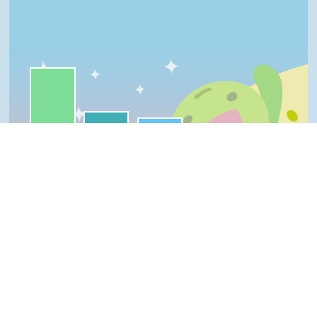
一級棒:55%
我喜歡:23%
很實用:18%
普普啦:5%
夠新奇:0%
一級棒
我喜歡
很實用
夠新奇
普普啦
Top
登入會員即可參加投票
看過這篇文章的人說
5 則留言
回覆
登入會員即可參加留言
巫婷(達人級會員)發表於 114/08/22