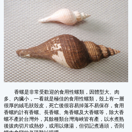
香螺是非常受歡迎的食用性螺類，因體型大、肉
多、內臟小，一看就是極佳的食用性螺類，殼上有一層
很厚的絨毛狀殼皮，死亡後很容易掉落不易保存，食用
香螺約計有香螺、長香螺、角香螺及大香螺等，除大香
螺不產於台灣外，其餘種類台灣海峽皆有產，以水煮熟
後拔肉切片或熱炒，或用以燉湯，但切記煮過頭，否則