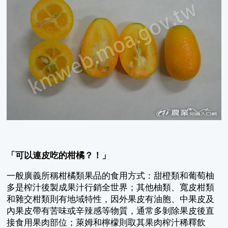
「可以連皮吃的柑橘？！」
一般廣義所稱柑橘類果品的食用方式：甜橙類和葡萄柚
多是榨汁後製成果汁行銷全世界；其他柚類、寬皮柑類
和雜交柑類則有地域特性，因外果皮有油胞、中果皮及
內果皮帶有苦味或辛辣感等物質，通常多剝除果皮後直
接食用果肉部位；萊姆和檸檬則取其果肉榨汁稀釋飲