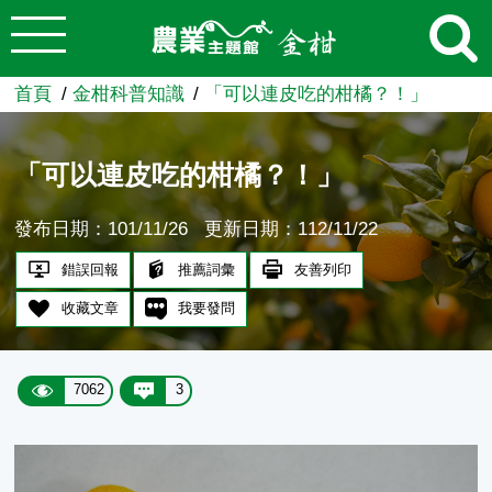
:::
跳到主要內容
農業知識入口網
首頁
金柑科普知識
「可以連皮吃的柑橘？！」
「可以連皮吃的柑橘？！」
發布日期：101/11/26
更新日期：112/11/22
錯誤回報
推薦詞彙
友善列印
收藏文章
我要發問
7062
3