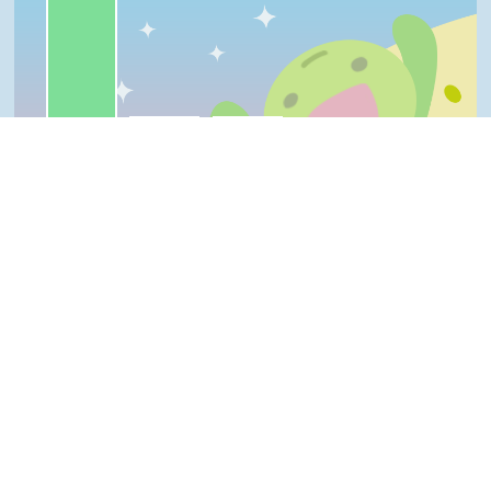
我喜歡:8%
很實用:8%
普普啦:4%
夠新奇:0%
一級棒
我喜歡
很實用
夠新奇
普普啦
Top
登入會員即可參加投票
看過這篇文章的人說
3 則留言
回覆
登入會員即可參加留言
阿秀(達人級會員)發表於 108/06/24
GOOD
陳＊杰(達人級會員)發表於 106/05/01