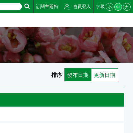
訂閱主題館
會員登入
字級
小
中
大
排序
發布日期
更新日期