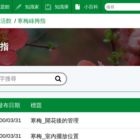
主題館
知識家
知識庫
小百科
生活館
寒梅綠拇指
拇指
發布日期
標題
00/03/31
寒梅_開花後的管理
00/03/31
寒梅_室內擺放位置