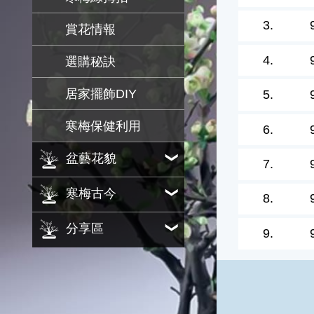
3.
賞花情報
4.
選購秘訣
居家擺飾DIY
5.
寒梅保健利用
6.
盆藝花貌
7.
寒梅古今
8.
分享區
9.