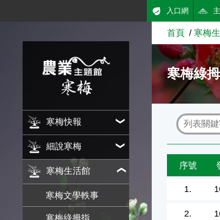
:::
入口網
跳到主要內容
首頁
寒梅
農業知識入口網
寒梅綠
寒梅快報
細說寒梅
序號
寒梅生活館
1.
1
寒梅文學軼事
2.
1
寒梅綠拇指