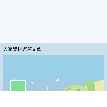
大家覺得這篇文章
一級棒:55%
我喜歡:26%
很實用:11%
普普啦:5%