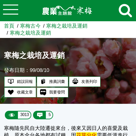
:::
跳到主要內容
農業知識入口網
首頁
寒梅古今
寒梅之栽培及運銷
寒梅之栽培及運銷
寒梅之栽培及運銷
發布日期：99/08/10
錯誤回報
推薦詞彙
友善列印
收藏文章
我要發問
3013
5
寒梅隨先民自大陸遷徙來台，後來又因日人的喜愛及栽
植，原本全台各地都有試種，因
花芽分化
需要低溫進行