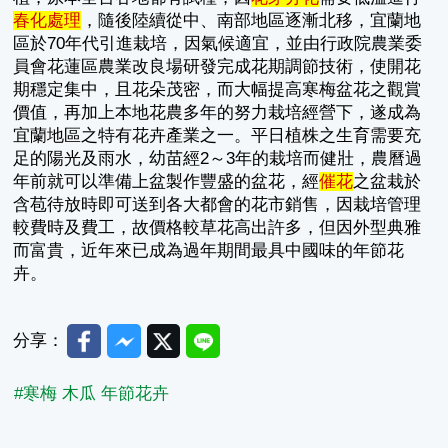
春化處理
，隨後陸續從中、南部地區逐漸北移，宜蘭地
區於70年代引進栽培，因氣候適宜，並由行政院農業委
員會花蓮區農業改良場研發完成花期調節技術，使開花
期穩定集中，且花朵茂密，而大幅提高寒梅盆花之觀賞
價值，再加上本地花農多年的努力栽培經營下，遂成為
宜蘭地區之特有花卉產業之一。平日植株之生育需要充
足的陽光及雨水，幼苗經2～3年的栽培而健壯，農曆過
年前就可以準備上盆製作豐盛的盆花，經
催花
之盆栽於
含苞待放時即可送到各大都會的花市銷售，因栽培管理
較費時及費工，故價格較草花高出許多，但因外型典雅
而富貴，近年來已成為過年期間最具中國味的年節花
卉。
Facebook
Messenger
Twitter
Line
分享：
#寒梅 木瓜 年節花卉