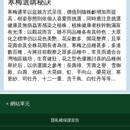
寒梅選購秘訣
寒梅通常以盆栽方式呈現，價值則隨株齡增加而提
高，樹姿形態則依個人喜愛而挑選，同時應注意挑選
健康及無病蟲害感染之植株，植株健康者枝幹飽滿富
有光澤；以觀花而言，雖不同品種各有其特色，大眾
化之標準仍以花色美艷、花朵數多、開花整齊，且單
花壽命及全株花期長者為佳。寒梅之品種甚多，多達
數百種，今將目前觀察之眾多品種中，常見而適合台
灣地區栽培，生育健壯，花之型色優雅討喜的品種例
舉於后，以供選購之參考：長壽祿、芳壽之譽、雪御
殿、白壽、祝錦、大晃錦、虹、手向山、榮晃冠、寒
更紗、司牡丹、十二一重、含千鳥、白牡丹等等...
網站單元
隱私權保護宣告
:::