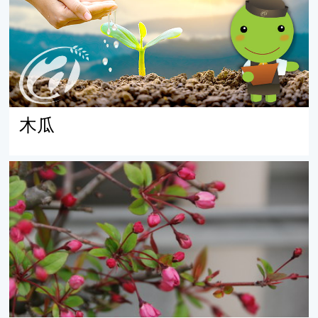
木瓜
163_垂絲海棠