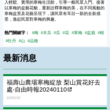
入輕鬆、實用的寒梅生活館，引導一般民眾入門。接著
以寒梅的盆藝花貌，重新詮釋寒梅的美，在不同風貌的
寒梅盆景及花藝呈現下，讓民眾有耳目一新的全新感
受，激起民眾對寒梅的興趣。
熱門關鍵字：
#梅
#木瓜
#瓜
#花
#寒梅
#盆栽
#根
#牡丹
#山
#品種
最新消息
福壽山農場寒梅綻放 梨山賞花好去
處-自由時報20240110
113/01/10