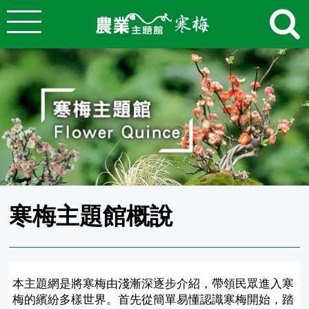
:::
跳到主要內容
農業知識入口網
:::
寒梅主題館概說
本主題網是將寒梅由淺漸深逐步介紹，帶領民眾進入寒
梅的繽紛多樣世界。首先從簡單易懂認識寒梅開始，踏