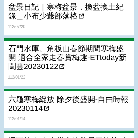
盆景日記｜寒梅盆景，換盆換土紀
錄＿小布少爺部落格
112/07/20
石門水庫、角板山春節期間寒梅盛
開 適合全家走春賞梅趣-ETtoday新
聞雲20230122
112/01/22
六龜寒梅綻放 除夕後盛開-自由時報
20230114
112/01/14