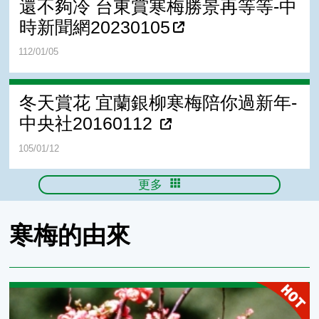
還不夠冷 台東賞寒梅勝景再等等-中
時新聞網20230105
112/01/05
冬天賞花 宜蘭銀柳寒梅陪你過新年-
中央社20160112
105/01/12
更多
寒梅的由來
寒梅是啥碗糕？