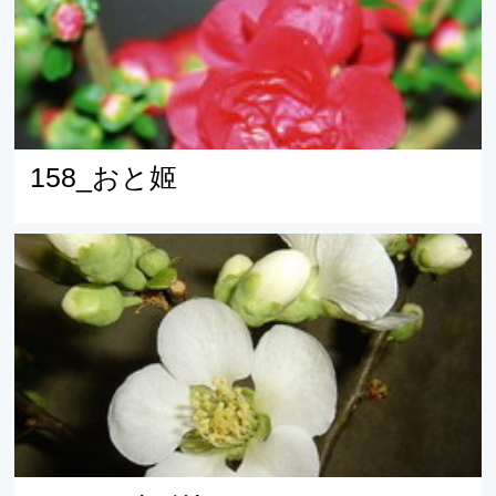
158_おと姬
157_ニイバリス