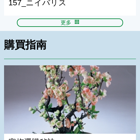
157_ニイバリス
更多
購買指南
寒梅選購秘訣