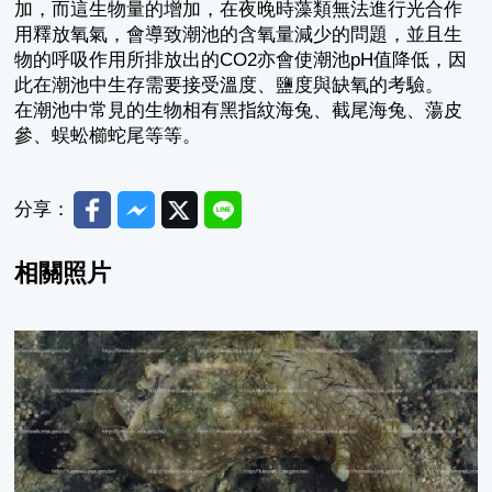
加，而這生物量的增加，在夜晚時藻類無法進行光合作
用釋放氧氣，會導致潮池的含氧量減少的問題，並且生
物的呼吸作用所排放出的CO2亦會使潮池pH值降低，因
此在潮池中生存需要接受溫度、鹽度與缺氧的考驗。
在潮池中常見的生物相有黑指紋海兔、截尾海兔、蕩皮
參、蜈蚣櫛蛇尾等等。
Facebook
Messenger
Twitter
Line
分享：
相關照片