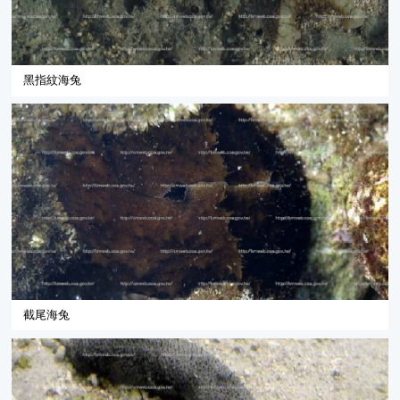
黑指紋海兔
截尾海兔