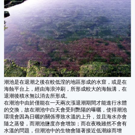
潮池是在退潮之後在較低漥的地區形成的水窟，或是在
海蝕平台上，經由海浪沖刷，所形成較大的海蝕溝，在
退潮後積水無以消去所形成。
在潮池中由於僅能在一天兩次漲退潮期間才能進行水體
的交換，故在潮池中白天會受到艷陽的曝曬，使得潮池
環境會因為日曬的關係導致水溫的上升，並且海水亦會
隨之蒸發，而潮池鹽度亦會增加；而在夜晚雖然不會有
水溫的問題，但潮池中的生物會隨著接近低潮線而增