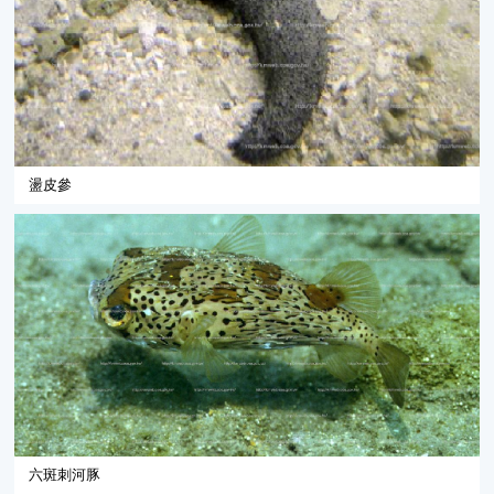
盪皮參
六斑刺河豚