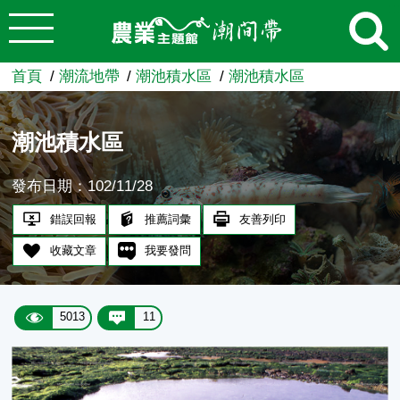
:::
跳到主要內容
農業知識入口網
首頁
潮流地帶
潮池積水區
潮池積水區
潮池積水區
發布日期：102/11/28
錯誤回報
推薦詞彙
友善列印
收藏文章
我要發問
5013
11