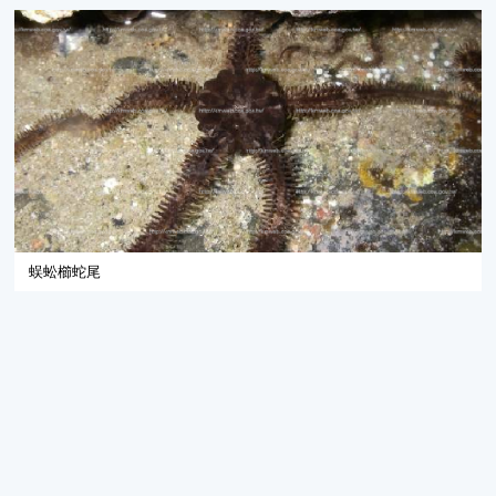
蜈蚣櫛蛇尾