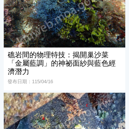
礁岩間的物理特技：揭開巢沙菜
「金屬藍調」的神祕面紗與藍色經
濟潛力
發布日期：115/04/16
消波塊上的黑色地毯-柔弱捲枝藻(Bostrychia tenella)