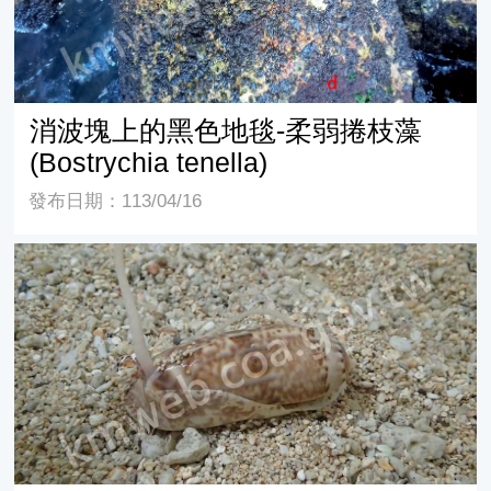
消波塊上的黑色地毯-柔弱捲枝藻
(Bostrychia tenella)
發布日期：113/04/16
平瀨榧螺 Oliva hirasei