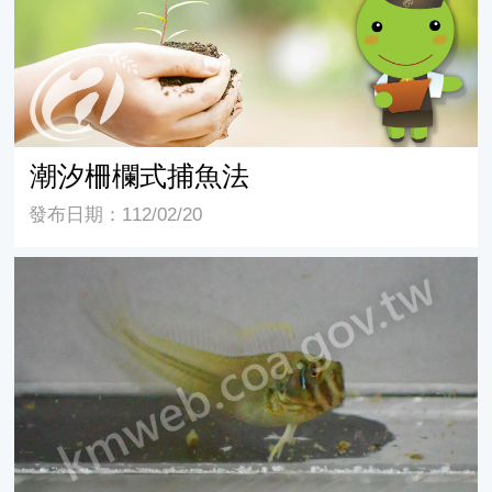
潮汐柵欄式捕魚法
發布日期：112/02/20
兇猛肩鰓鳚 Omobranchus ferox