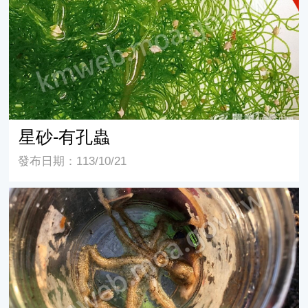
星砂-有孔蟲
發布日期：113/10/21
斷腕蛸的隱身術