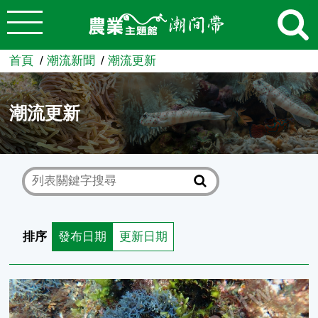
:::
跳到主要內容
農業知識入口網
首頁
潮流新聞
潮流更新
潮流更新
排序
發布日期
更新日期
礁岩間的物理特技：揭開巢沙菜「金屬藍調」的神祕面紗