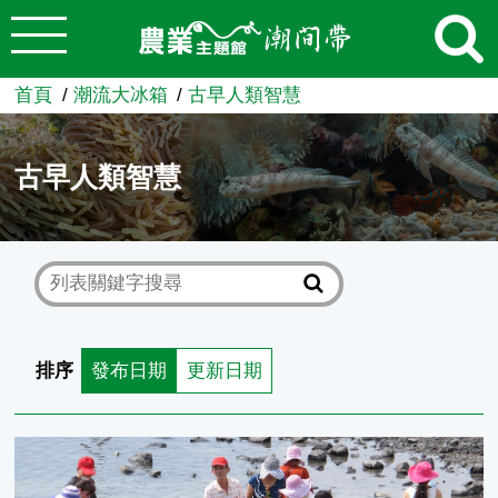
:::
跳到主要內容
農業知識入口網
首頁
潮流大冰箱
古早人類智慧
古早人類智慧
排序
發布日期
更新日期
抱墩