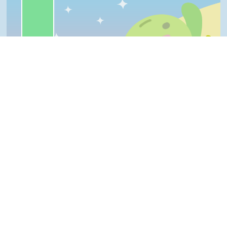
我喜歡:6%
普普啦:3%
很實用:0%
夠新奇:0%
一級棒
我喜歡
很實用
夠新奇
普普啦
Top
登入會員即可參加投票
看過這篇文章的人說
5 則留言
回覆
登入會員即可參加留言
婧(達人級會員)發表於 108/05/25
如果晚上大量聚集在海面上，那跟馬祖的藍
眼淚不就有異曲同工之妙。
b663622(達人級會員)發表於 107/05/08