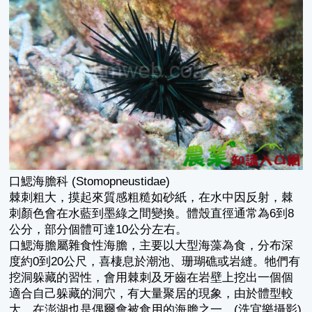
口鰓海膽科 (Stomopneustidae)
棘刺粗大，摸起來質感粗糙如砂紙，在水中因反射，棘
刺顏色會在水藍到墨綠之間變換。體殼直徑通常為6到8
公分，部分個體可達10公分左右。
口鰓海膽屬雜食性海膽，主要以大型海藻為食，分布深
度約0到20公尺，喜棲息於潮池、珊瑚礁或岩縫。牠們有
挖洞躲藏的習性，會用棘刺及牙齒在岩壁上挖出一個個
適合自己躲藏的洞穴，有大量聚居的現象，由於體型較
大，在澎湖也是偶爾會被食用的海膽之一。(洗宜樂攝影)