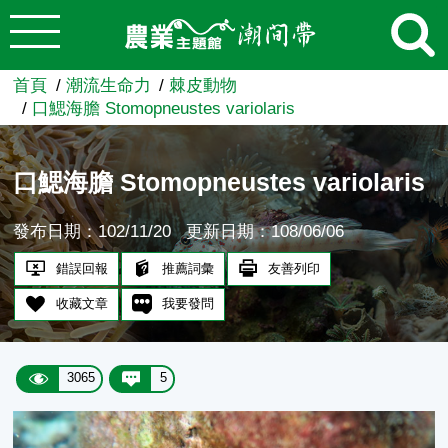
:::
跳到主要內容
農業知識入口網
首頁
潮流生命力
棘皮動物
口鰓海膽 Stomopneustes variolaris
口鰓海膽 Stomopneustes variolaris
發布日期：102/11/20
更新日期：108/06/06
錯誤回報
推薦詞彙
友善列印
收藏文章
我要發問
3065
5