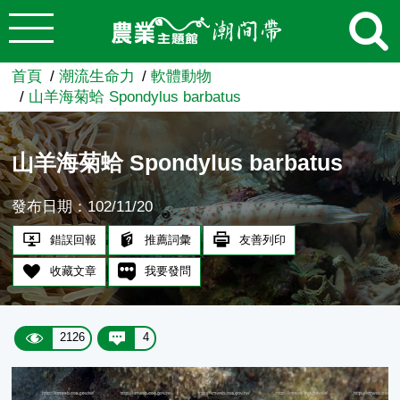
:::
跳到主要內容
農業知識入口網
首頁
潮流生命力
軟體動物
山羊海菊蛤 Spondylus barbatus
山羊海菊蛤 Spondylus barbatus
發布日期：102/11/20
錯誤回報
推薦詞彙
友善列印
收藏文章
我要發問
2126
4