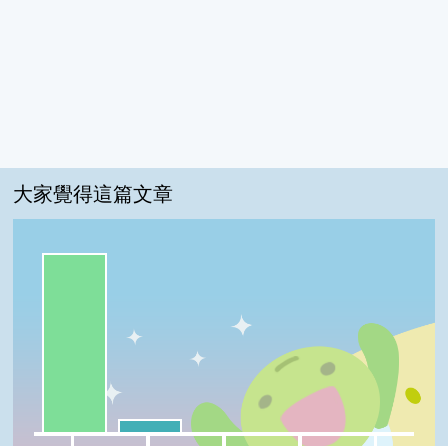
大家覺得這篇文章
一級棒:93%
我喜歡:7%
很實用:0%
夠新奇:0%
普普啦:0%