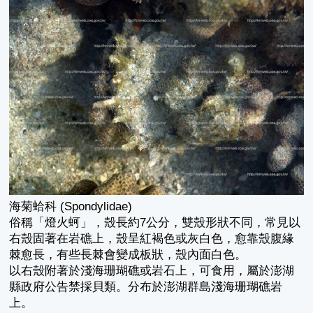
海菊蛤科 (Spondylidae)
俗稱「燈火蚵」，殼長約7公分，雙殼形狀不同，常見以
右殼固著在岩礁上，殼呈紅褐色或灰白色，愈靠殼腹緣
棘愈長，有些長棘會變成板狀，殼內面白色。
以右殼附著於淺海珊瑚礁或岩石上，可食用，屬於澎湖
縣政府公告禁採貝類。分布於澎湖群島淺海珊瑚礁岩
上。