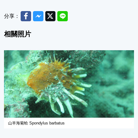
Facebook
Messenger
Twitter
Line
分享：
相關照片
山羊海菊蛤 Spondylus barbatus