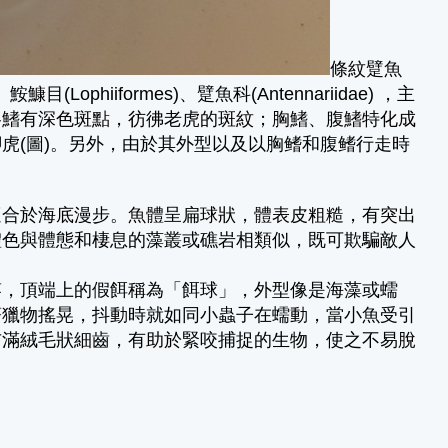
條紋躄魚
、鮟鱇目(Lophiiformes)、躄魚科(Antennariidae) ，主
各鰭有深色斑點，彷彿老虎的斑紋；胸鰭、腹鰭特化成
虎(圖)。另外，由於其外型以及以胸鳍和腹鳍行走時
適合於海底漫步。魚體呈扁球狀，體表皮粗糙，有突出
體色與體態和棲息的藻叢或礁岩相類似，既可欺騙敵人
竿，頂端上的假餌稱為「餌球」，外型像是海藻或蠕
著獵物搖晃，抖動時就如同小蟲子在蠕動，當小魚受引
布滿絨毛狀細齒，有助於緊咬捕捉的生物，使之不易脫