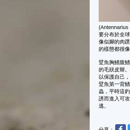
(Antennari
要分布於全
像似腳的肉蹼
的樣態都很像青
躄魚胸鰭腹
的毛狀皮辮
以保護自己
躄魚第一背
蟲，平時這
誘而進入可
逃。
Faceb
分享：