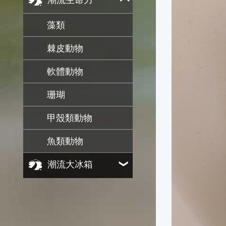
潮流生命力
藻類
棘皮動物
軟體動物
珊瑚
甲殼類動物
魚類動物
潮流大冰箱