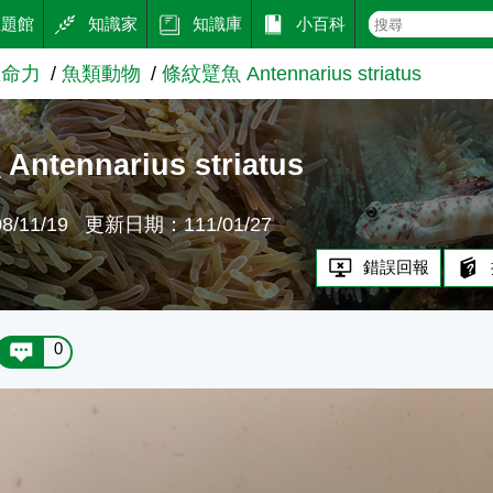
主題館
知識家
知識庫
小百科
生命力
魚類動物
條紋躄魚 Antennarius striatus
tennarius striatus
/11/19
更新日期：111/01/27
錯誤回報
0