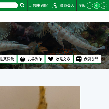
訂閱主題館
會員登入
字級
小
中
大
推薦詞彙
友善列印
收藏文章
我要發問