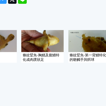
條紋躄魚-胸鰭及腹鰭特
條紋躄魚-第一背鰭特
化成肉蹼狀足
的吻觸手與餌球