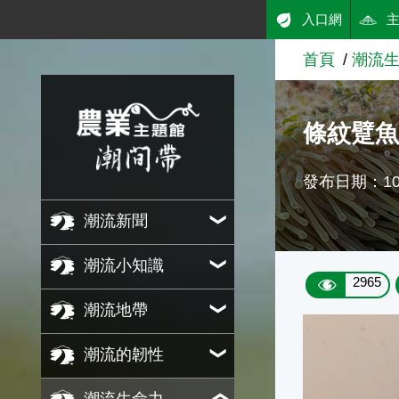
:::
入口網
跳到主要內容
首頁
潮流
農業知識入口網
條紋躄魚 An
發布日期：108
潮流新聞
潮流小知識
2965
潮流地帶
潮流的韌性