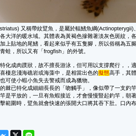
us striatus) 又稱帶紋躄魚，是屬於輻鰭魚綱(Actinopterygii)
球各大洋的暖水域。其體表為黃褐色摻雜著淡灰色斑紋，
加上貼地的尾鰭，看起來似乎有五隻腳，所以俗稱為五腳
蛙，所以又有「frogfish」的外號。
鰭特化成肉蹼狀，故不擅長游泳，但可用以支撐爬行，，
。喜棲息淺海礁岩或海藻中，是相當出色的
擬態
高手，其
，也可使小蝦小魚失去警戒而成為獵物。
鰭的棘已特化成細細長長的「吻觸手」，像似帶了一支釣
釣竿是平放的，一旦有魚蝦接近，才會慢慢豎起釣竿，朝
攻擊範圍時，躄魚就會快速的張開大口將其吞下肚。口內
ook
Messenger
Twitter
Line