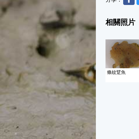
相關照片
條紋躄魚