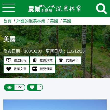
:::
跳到主要內容
農業知識入口網
首頁
外國的混農林業
美國
美國
美國
發布日期：103/10/30
更新日期：110/12/23
錯誤回報
推薦詞彙
友善列印
收藏文章
我要發問
5226
7