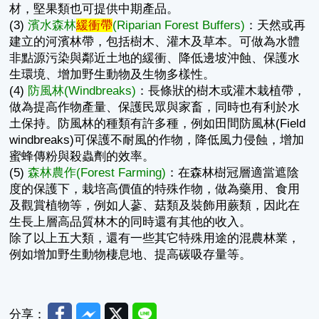
材，堅果類也可提供中期產品。
(3)
濱水森林
緩衝帶
(Riparian Forest Buffers)
：天然或再
建立的河濱林帶，包括樹木、灌木及草本。可做為水體
非點源污染與鄰近土地的緩衝、降低邊坡沖蝕、保護水
生環境、增加野生動物及生物多樣性。
(4)
防風林(Windbreaks)
：長條狀的樹木或灌木栽植帶，
做為提高作物產量、保護民眾與家畜，同時也有利於水
土保持。防風林的種類有許多種，例如田間防風林(Field
windbreaks)可保護不耐風的作物，降低風力侵蝕，增加
蜜蜂傳粉與殺蟲劑的效率。
(5)
森林農作(Forest Farming)
：在森林樹冠層適當遮陰
度的保護下，栽培高價值的特殊作物，做為藥用、食用
及觀賞植物等，例如人蔘、菇類及裝飾用蕨類，因此在
生長上層高品質林木的同時還有其他的收入。
除了以上五大類，還有一些其它特殊用途的混農林業，
例如增加野生動物棲息地、提高碳吸存量等。
Facebook
Messenger
Twitter
Line
分享：