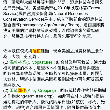
濟、環境與永續發展等方面的問題，混農林業在美國又
逐漸受到重視。美國農業部在2010年以森林署(Forest
Service)與自然資源保育局(Natural Resources
Conservation Service)為主，成立了跨部會的混農林業
整合團隊(Interagency Agroforestry Team)。這個團隊將
決定美國的混農林業策略架構，以確認未來的重點研
究、發展及技術移轉方向，及優先要實行的地區。
依照栽植模式與
混植
種類，現今美國之混農林業主要分
為五大類，分別為：
(1)
混牧林業(Silvopasture)
：結合林業與畜牧業，通常栽
植高價值的林木，這些林木不但提供家畜遮陰與庇護，
同時可降低牧草逆境，有時甚至可以提高產量。針闊葉
人造林、聖誕樹苗圃或果園裡規劃放牧也可能可提高產
量與收入。
(2)
田籬
間作
(Alley Cropping)
：同時栽植農作物與長期樹
木作物(long-term tree crop)，如此可在林木成熟前提供
短期穩定的年收入。優良的闊葉樹種(如核桃、橡樹、光
臘樹、胡桃)適合應用在田籬間作，除可提供高價值木