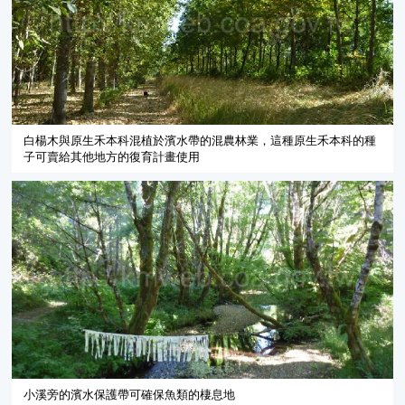
白楊木與原生禾本科混植於濱水帶的混農林業，這種原生禾本科的種
子可賣給其他地方的復育計畫使用
小溪旁的濱水保護帶可確保魚類的棲息地