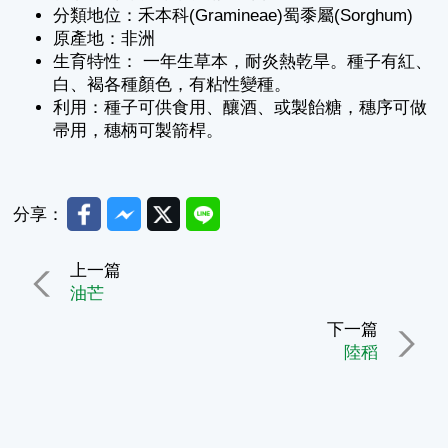
分類地位：禾本科(Gramineae)蜀黍屬(Sorghum)
原產地：非洲
生育特性： 一年生草本，耐炎熱乾旱。種子有紅、
白、褐各種顏色，有粘性變種。
利用：種子可供食用、釀酒、或製飴糖，穗序可做
帚用，穗柄可製箭桿。
Facebook
Messenger
Twitter
Line
分享：
上一篇
油芒
下一篇
陸稻