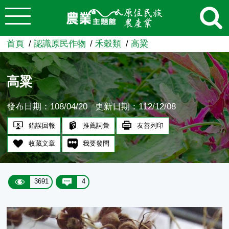
:::
跳到主要內容
農業知識入口網
首頁
認識原民作物
禾穀類
高粱
高粱
發布日期：108/04/20
更新日期：112/12/08
錯誤回報
推薦詞彙
友善列印
收藏文章
我要發問
3691
4