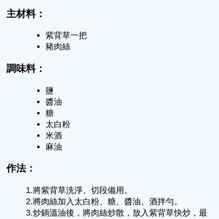
主材料：
紫背草一把
豬肉絲
調味料：
鹽
醬油
糖
太白粉
米酒
麻油
作法：
1.將紫背草洗淨、切段備用。
2.將肉絲加入太白粉、糖、醬油、酒拌勻。
3.炒鍋溫油後，將肉絲炒散，放入紫背草快炒，最