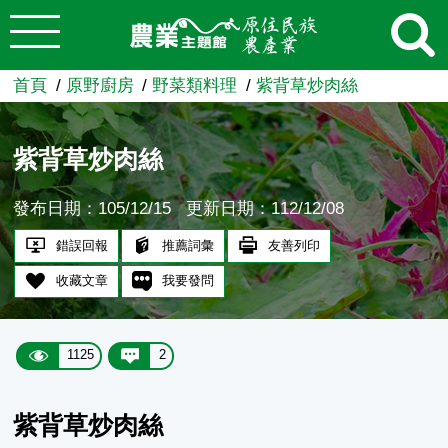
:::
跳到主要內容
農業知識入口網
首頁
原野廚房
野菜類料理
紫背草炒肉絲
紫背草炒肉絲
發布日期：105/12/15
更新日期：112/12/08
錯誤回報
推薦詞彙
友善列印
收藏文章
我要發問
1125
2
紫背草炒肉絲