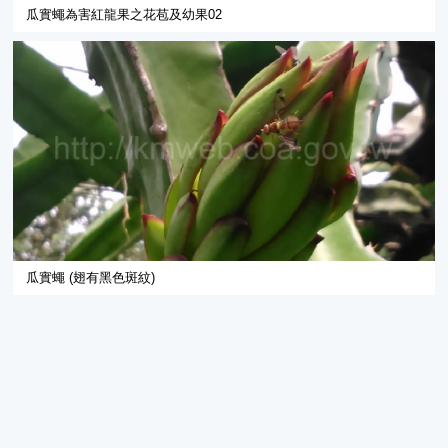
瓜實蠅為害紅龍果之花苞及幼果02
瓜實蠅 (翅有黑色斑紋)