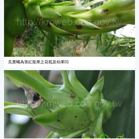
瓜實蠅為害紅龍果之花苞及幼果01