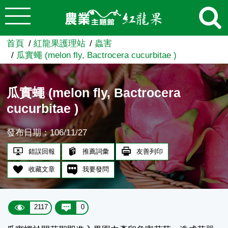
:::
跳到主要內容
農業知識入口網
首頁
紅龍果護理站
蟲害
瓜實蠅 (melon fly, Bactrocera cucurbitae )
瓜實蠅 (melon fly, Bactrocera
cucurbitae )
發布日期：106/11/27
錯誤回報
推薦詞彙
友善列印
收藏文章
我要發問
2117
0