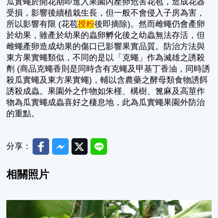
瓜實蠅於開花期即進入果園內產卵危害花苞，造成花器
受損，影響後續植栽生長，但一般不會侵入子房為害，
所以影響有限 (花苞
授粉
後即摘除)。然而雌蠅仍會產卵
於幼果，雖產於幼果的蟲卵孵化後之幼蟲無法存活，但
雌蠅產卵造成幼果的傷口已影響果實品質。防治方法與
東方果實蠅類似，不同的是以「克蠅」作為滅雄之誘殺
劑 (商品克蠅香則是同時含有克蠅及甲基丁香油，同時誘
殺瓜實蠅及東方果實蠅)，輔以含農藥之酵母類食物誘餌
誘殺成蟲。果園外之作物如朱槿、構樹、篦麻及高莖作
物為瓜實蠅成蟲喜好之棲息地，此為瓜實蠅果園外防治
的重點。
Facebook
Messenger
Twitter
Line
分享：
相關照片