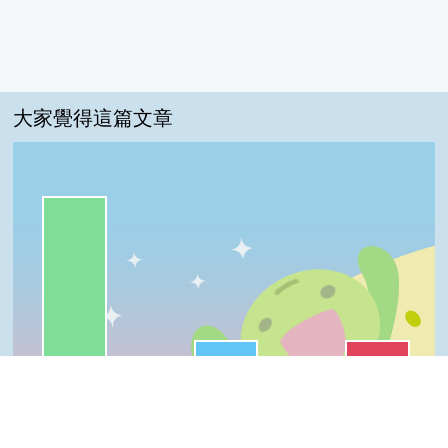
大家覺得這篇文章
一級棒:83%
很實用:8%
普普啦:8%
我喜歡:0%
夠新奇:0%
一級棒
我喜歡
很實用
夠新奇
普普啦
登入會員即可參加投票
Top