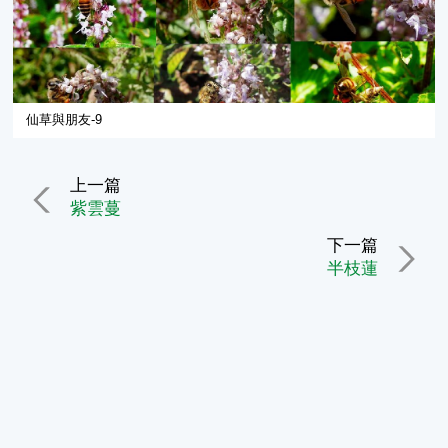
仙草與朋友-9
上一篇
紫雲蔓
下一篇
半枝蓮