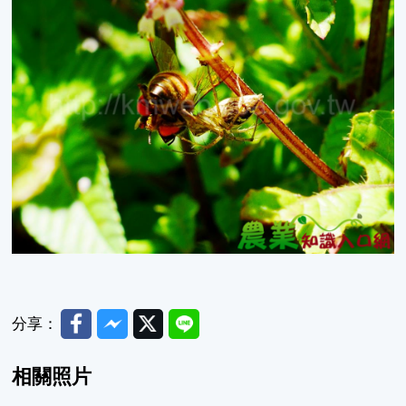
Facebook
Messenger
Twitter
Line
分享：
相關照片