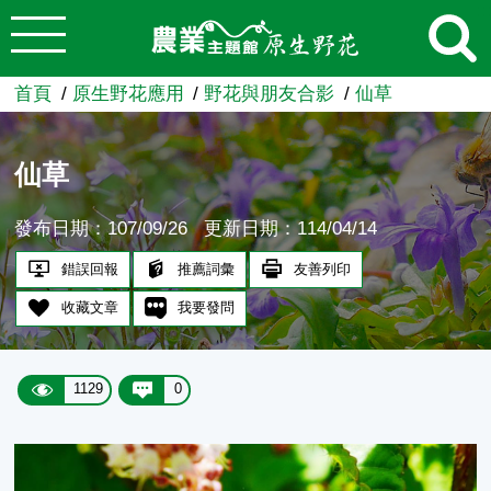
:::
跳到主要內容
農業知識入口網
首頁
原生野花應用
野花與朋友合影
仙草
仙草
發布日期：107/09/26
更新日期：114/04/14
錯誤回報
推薦詞彙
友善列印
收藏文章
我要發問
1129
0