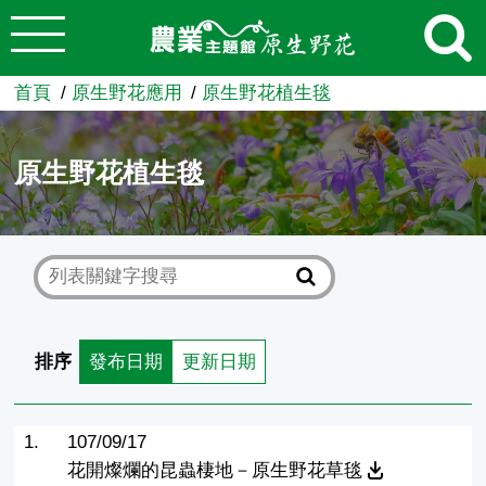
:::
跳到主要內容
農業知識入口網
首頁
原生野花應用
原生野花植生毯
原生野花植生毯
排序
發布日期
更新日期
1.
107/09/17
花開燦爛的昆蟲棲地－原生野花草毯