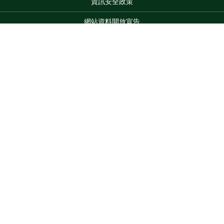
資訊安全政策
網站資料開放宣告
網站服務信箱
地址：100212 臺北市中正區南海路 37 號
Top
電話：(02)2381-2991
服務時間：AM8:30~PM5:30
版權所有 © 2026 MOA All Rights Reserved.
維護單位：農業部
花蓮區農業改良場