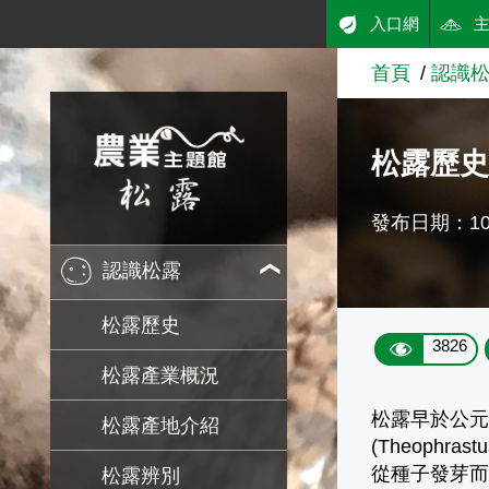
:::
入口網
跳到主要內容
首頁
認識
農業知識入口網
松露歷
發布日期：108
認識松露
松露歷史
3826
松露產業概況
松露早於公元
松露產地介紹
(Theoph
從種子發芽而大
松露辨別