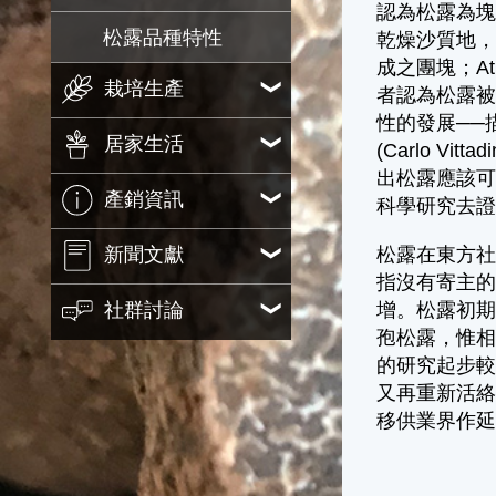
認為松露為塊狀
松露品種特性
乾燥沙質地，
成之團塊；At
栽培生產
者認為松露被遺
性的發展──
居家生活
(Carlo Vi
出松露應該
產銷資訊
科學研究去
松露在東方
新聞文獻
指沒有寄主
增。松露初
社群討論
孢松露，惟
的研究起步
又再重新活
移供業界作