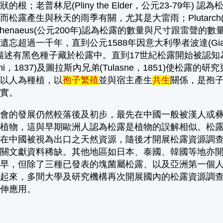
的根；老普林尼(Pliny the Elder，公元23-79
而松露產生與秋天的雨季有關，尤其是大雷雨；Plutarch
henaeus(公元200年)認為松露的數量與尺寸跟雷聲的數
忘超過一千年，直到公元1588年因意大利學者波達(Giambatt
描述有黑色種子藏於松露中。直到17世紀松露開始被認
ttadini，1837)及圖拉斯內兄弟(Tulasne，1851)使松露的
可以人為種植，以
孢子繁殖
並與宿主產生
共生
關係，是孢
證實。
社會的發展仍然較落後及初步，最先在中國一般被漢人或
的植物，這與早期歐洲人認為松露是植物的誤解相似。松
期在中國被視為出口之天然資源，隨後才開展松露資源調
相關文獻資料稀缺。其他地區如日本、泰國、韓國等地亦
較早，但除了三種已發表的塊菌屬松露、以及亞洲第一個
絡起來，多間大學及研究機構再次開展國內的松露資源調
延伸應用。