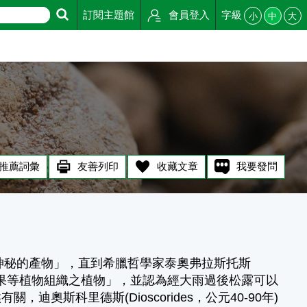
訂閱主題館
會員登入
字級
小
中
大
推薦詞彙
友善列印
收藏文章
我要發問
球神秘的產物」，直到希臘哲學家泰奧弗拉斯托斯
莖枝芽葉花果等植物組織之植物」，並認為經大雨過後松露可以
斯科里德斯(Dioscorides，公元40-90年)