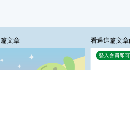
這篇文章
看過這篇文章
回覆
登入會員即可
%
很實用:27%
喜歡:18%
夠新奇:9%
普普啦:0%
我喜歡
很實用
夠新奇
普普啦
登入會員即可參加投票