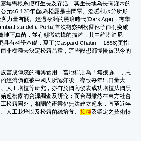
年) 認為松露無需根系便可生長及存活，其生長地為長有灌木的
(公元46-120年)認為松露是由閃電、溫暖和水分所形
量與力量有關。經過歐洲的黑暗時代(Dark Age)，有學
ista della Porta)首次觀察到松露孢子而有突破
知為地下真菌，並有顯微結構的描述，其中維塔迪尼
研究更具有科學基礎；夏丁(Gaspard Chatin， 1868)更指
子而非樹種去決定松露品種，這些設想都慢慢被現今的
彝族當成傳統的補藥食用，當地稱之為「無娘藤」，意
露的經濟價值被中國人所認知後，導致每年出口量大
查、人工培植等研究，亦有於國內發表成功培植法國黑
開始起松露的資源調查及研究；而台灣雖然在東方社會
人工松露園外，相關的產業仍無法建立起來，直至近年
查、人工栽培以及松露菌絲培養、
接種
及鑑定之技術轉