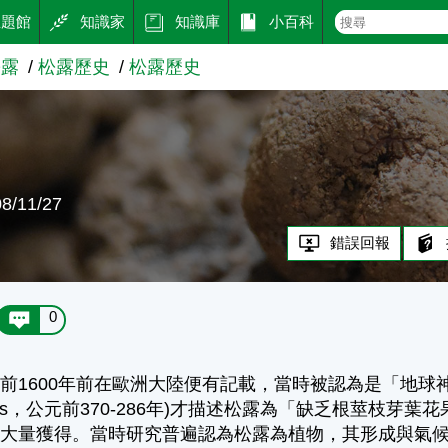
主題館
知識家
知識庫
小百科
松露
松露歷史
松露歷史
史
/11/27
錯誤回報
0
前1600年前在歐洲大陸便有記載，當時被認為是「地
rastus，公元前370-286年)才描述松露為「缺乏根
量獲得。當時研究普遍認為松露為植物，其形成與氣候有關，迪奧