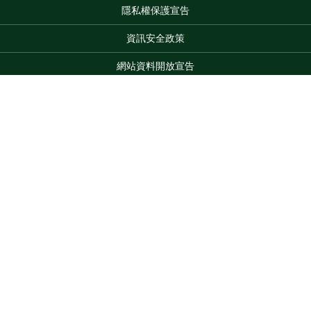
隱私權保護宣告
:::
資訊安全政策
網站資料開放宣告
網站服務信箱
地址：100212 臺北市中正區南海路 37 號
Top
電話：(02)2381-2991
服務時間：AM8:30~PM5:30
版權所有 © 2026 MOA All Rights Reserved.