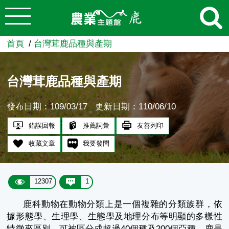
:::
跳到主要內容
農業知識入口網
首頁
台灣茸鹿品種與產期
台灣茸鹿品種與產期
發布日期：109/03/17
更新日期：110/06/10
錯誤回報
推薦詞彙
友善列印
收藏文章
我要發問
12307
1
鹿科動物在動物分類上是一個複雜的分類族群，依
據形態學、生理學、生態學及地理分布等明顯的多樣性
特徵來區別
，
可被區分成超過
40
個種及
200
個亞種。
鹿是