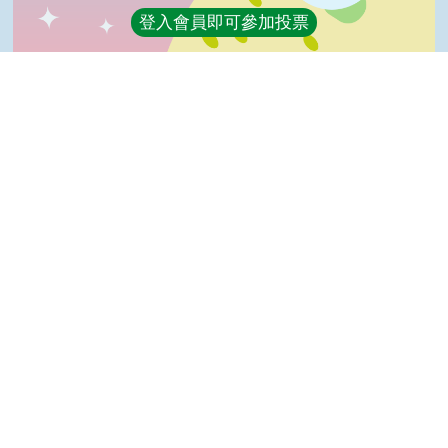
登入會員即可參加投票
看過這篇文章的人說
1 則留言
回覆
登入會員即可參加留言
Top
洛奇亞(達人級會員)發表於 109/03/23
好棒
隱私權保護宣告
:::
資訊安全政策
網站資料開放宣告
網站服務信箱
地址：100212 臺北市中正區南海路 37 號