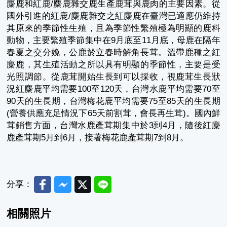
麋鹿和紅鹿
/
麋鹿雜交鹿生產鹿茸與鹿肉的主要因素。從
國外引進的紅鹿
/
麋鹿雜交之紅麋鹿在臺灣已適應仍維持
其原來的季節性生殖，且為季節性繁殖極為明顯的鹿科
動物，主要繁殖季節集中在
9
月底至
11
月底，母鹿在隔年
春夏之交分娩，公鹿於立春時解角長茸。溫帶鹿種之紅
麋鹿，其生殖活動之所以具有明顯的季節性，主要是受
光照調節。從鹿茸開始生長到可以採收，視鹿茸生長狀
況紅麋鹿平均需要
100
至
120
天
，
台灣水鹿平均需要
70
至
90
天的生長期，台灣梅花鹿平均需要
75
至
85
天的生長期
(
營養供應充足情況下
65
天前割茸，會長再生茸
)
。
國內鮮
茸銷售方面，台灣水鹿產茸期集中於
3
到
4
月，隨後紅麋
鹿產茸期
5
月到
6
月，接著梅花鹿產茸期
7
到
8
月。
Facebook
Messenger
Twitter
Line
分享：
相關照片