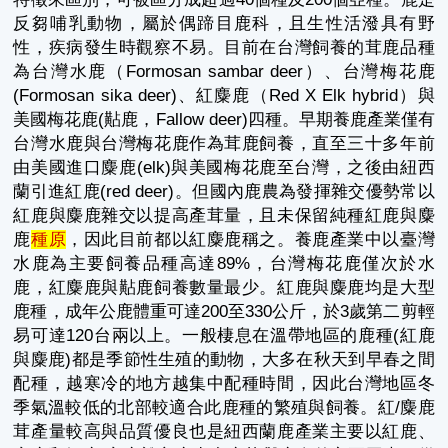
反芻哺乳動物，屬於偶蹄目鹿科
，
且生性活潑具有野
性，疾病發生時觀察不易。目前在台灣飼養的茸鹿品種
為台灣水鹿（
Formosan sambar deer
）、台灣梅花鹿
(Formosan sika deer)
、紅麋鹿（
R
ed X
Elk hybrid
）
與
美國梅花鹿
(
黇鹿，
Fallow deer)
四種。早期養鹿產業僅有
台灣水鹿與台灣梅花鹿作為茸鹿飼養，直至三十多年前
由美國進口麋鹿
(elk)
與美國梅花鹿至台灣，之後由紐西
蘭引進紅鹿
(red deer)
。但國內鹿農為發揮雜交優勢常以
紅鹿與麋鹿雜交以提高產茸量，且未保留純種紅鹿與麋
鹿
種原
，因此目前都以紅麋鹿稱之。養鹿產業中以臺灣
水鹿為主要飼養品種高達
89%
，台灣梅花鹿僅次於水
鹿，紅麋鹿與黇鹿飼養數量最少
。紅鹿與麋鹿均是大型
鹿種，成年公鹿體重可達
200
至
330
公斤，於
3
歲第二剪輕
易可達
120
台兩以上。一般棲息在溫帶地區的鹿種
(
紅鹿
與麋鹿
)
都是季節性生殖的動物，大多在秋天到早春之間
配種，越寒冷的地方越集中配種時間，因此台灣地區冬
季氣溫較低的北部較適合此鹿種的繁殖與飼養。紅
/
麋鹿
茸產量較高與品質優良也是紐西蘭鹿產業主要以紅鹿、