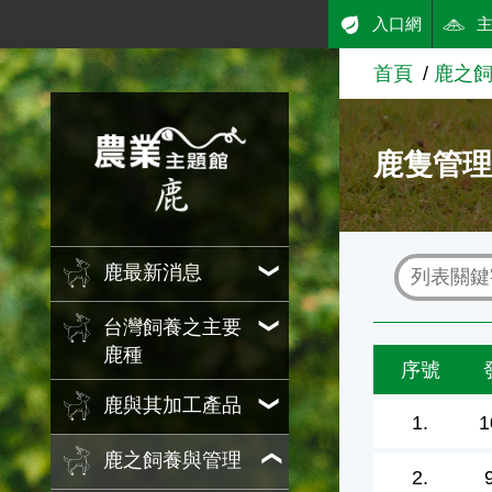
:::
入口網
跳到主要內容
首頁
鹿之
農業知識入口網
鹿隻管
鹿最新消息
台灣飼養之主要
鹿種
序號
鹿與其加工產品
1.
1
鹿之飼養與管理
2.