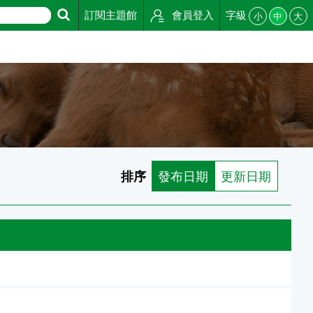
訂閱主題館
會員登入
字級
小
中
大
排序
發布日期
更新日期