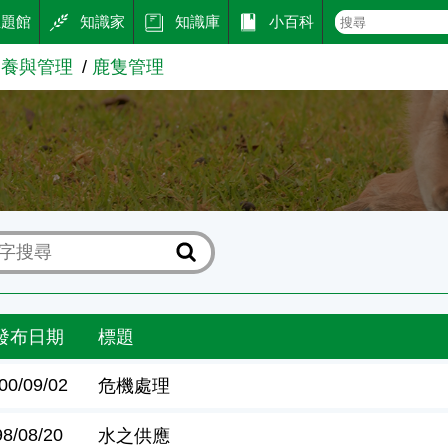
主題館
知識家
知識庫
小百科
飼養與管理
鹿隻管理
理
發布日期
標題
00/09/02
危機處理
98/08/20
水之供應