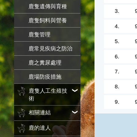
鹿隻遺傳與育種
3.
鹿隻飼料與營養
4.
鹿隻管理
5.
鹿常見疾病之防治
6.
鹿之糞尿處理
7.
鹿場防疫措施
8.
鹿隻人工生殖技
術
9.
相關連結
鹿的達人