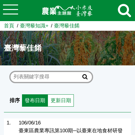
:::
跳到主要內容
農業知識入口網
首頁
臺灣藜知識+
臺灣藜佳餚
臺灣藜佳餚
排序
發布日期
更新日期
1.
106/06/16
臺東區農業專訊第100期─以臺東在地食材研發